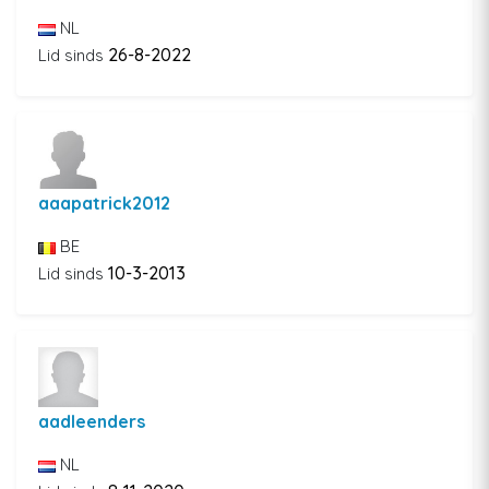
NL
26-8-2022
Lid sinds
aaapatrick2012
BE
10-3-2013
Lid sinds
aadleenders
NL