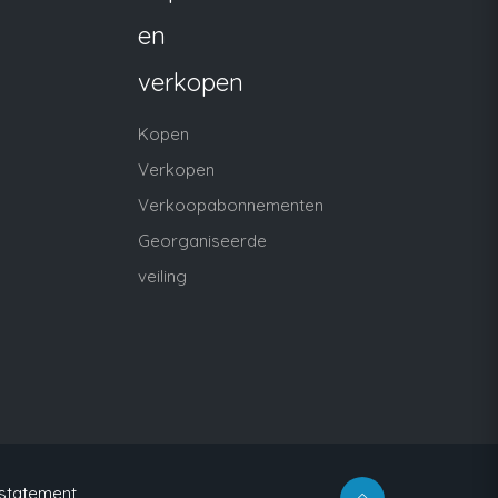
en
verkopen
Kopen
Verkopen
Verkoopabonnementen
Georganiseerde
veiling
 statement