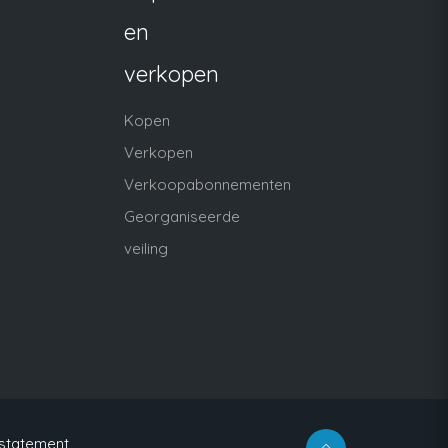
en
verkopen
Kopen
Verkopen
Verkoopabonnementen
Georganiseerde
veiling
 statement