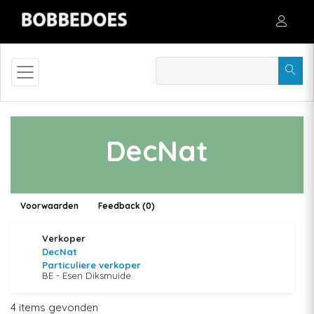
DecNat
Voorwaarden
Feedback (0)
Verkoper
DecNat
Particuliere verkoper
BE - Esen Diksmuide
4 items gevonden