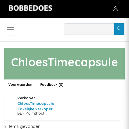
ChloesTimecapsule
Voorwaarden
Feedback (0)
Verkoper
ChloesTimecapsule
Zakelijke verkoper
BE - Kalmthout
2 items gevonden