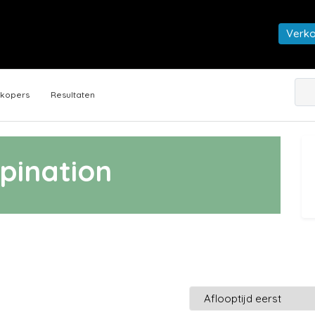
Verk
rkopers
Resultaten
ination