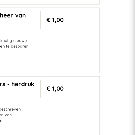
theer van
€ 1,00
elmatig nieuwe
en te besparen
s - herdruk
€ 1,00
beschreven
en van
en