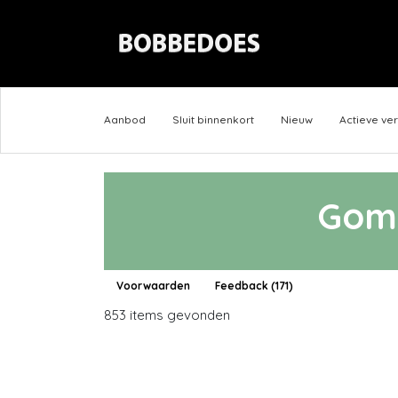
Aanbod
Sluit binnenkort
Nieuw
Actieve ve
Gomp
Voorwaarden
Feedback (171)
853 items gevonden