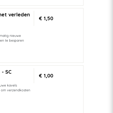
 het verleden
€ 1,50
lmatig nieuwe
en te besparen
 - SC
€ 1,00
uwe kavels
s om verzendkosten