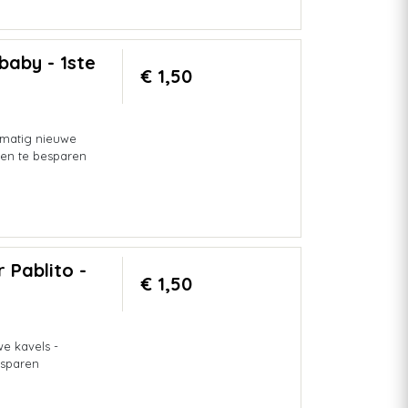
baby - 1ste
€ 1,50
lmatig nieuwe
en te besparen
 Pablito -
€ 1,50
e kavels -
sparen