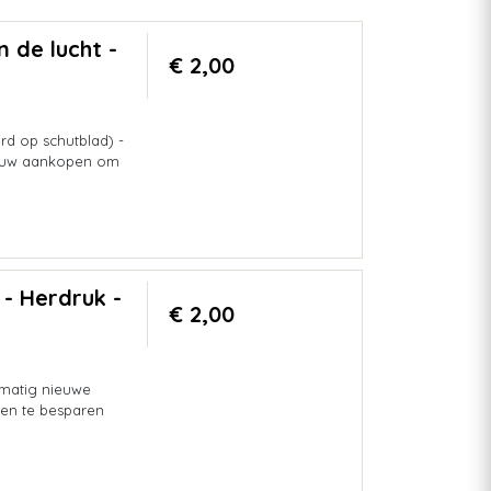
 de lucht -
€ 2,00
d op schutblad) -
r uw aankopen om
- Herdruk -
€ 2,00
lmatig nieuwe
en te besparen