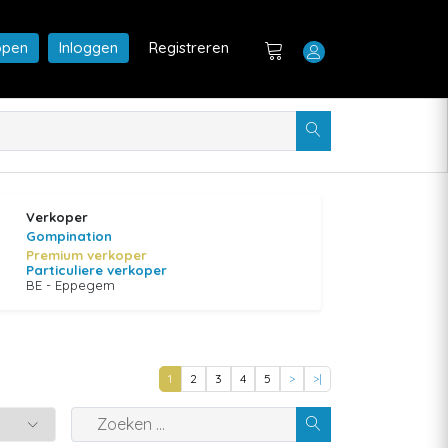
open
Inloggen
Registreren
Verkoper
Gompination
Premium verkoper
Particuliere verkoper
BE - Eppegem
1
2
3
4
5
>
>|