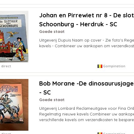
Johan en Pirrewiet nr 8 - De slo
Schoonburg - Herdruk - SC
Goede staat
Uitgeverij Dupuis Naam op cover - Zie foto's Reg
kavels - Combineer uw aankopen om verzendkost
 direct
Gompination
Bob Morane -De dinosaurusjager
- SC
Goede staat
Uitgeverij Lombard Reclameuitgave voor Fina On
Regelmatig nieuwe kavels Combineer uw aankop
verschillende kavels om verzendkosten te bespar
 direct
Gompination