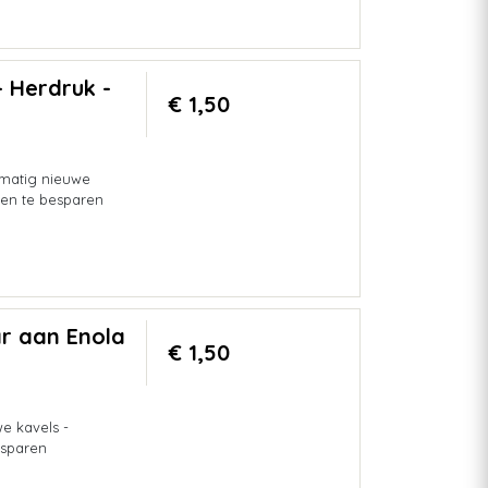
- Herdruk -
€ 1,50
lmatig nieuwe
en te besparen
ar aan Enola
€ 1,50
e kavels -
sparen