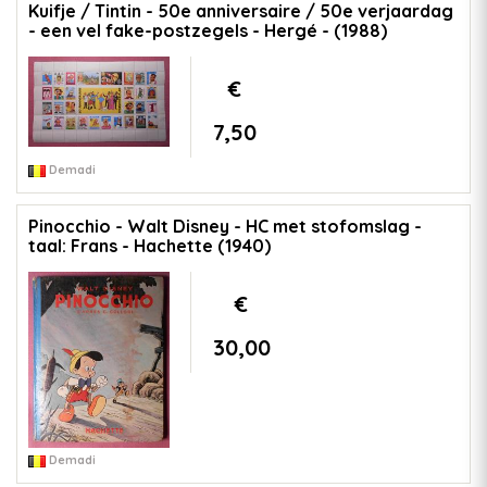
Kuifje / Tintin - 50e anniversaire / 50e verjaardag
- een vel fake-postzegels - Hergé - (1988)
€
7,50
Demadi
Pinocchio - Walt Disney - HC met stofomslag -
taal: Frans - Hachette (1940)
€
30,00
Demadi