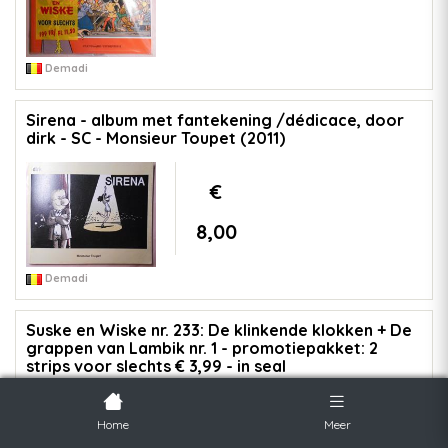
Demadi
Sirena - album met fantekening /dédicace, door
dirk - SC - Monsieur Toupet (2011)
€
8,00
Demadi
Suske en Wiske nr. 233: De klinkende klokken + De
grappen van Lambik nr. 1 - promotiepakket: 2
strips voor slechts € 3,99 - in seal
€
Home
Meer