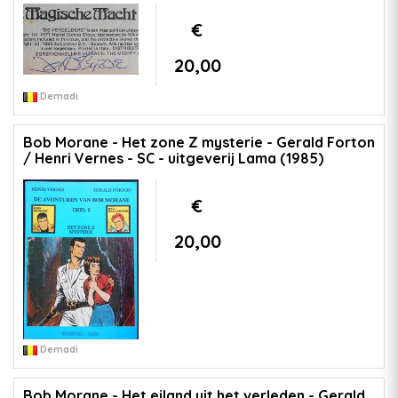
€
20,00
Demadi
Bob Morane - Het zone Z mysterie - Gerald Forton
/ Henri Vernes - SC - uitgeverij Lama (1985)
€
20,00
Demadi
Bob Morane - Het eiland uit het verleden - Gerald