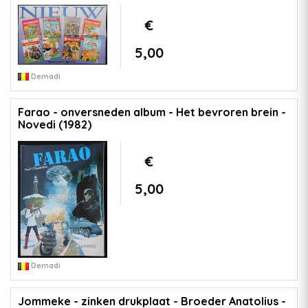
€
5,00
Demadi
Farao - onversneden album - Het bevroren brein -
Novedi (1982)
€
5,00
Demadi
Jommeke - zinken drukplaat - Broeder Anatolius -