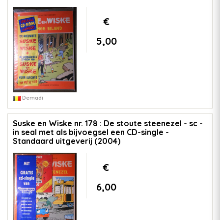
€
5,00
Demadi
Suske en Wiske nr. 178 : De stoute steenezel - sc -
in seal met als bijvoegsel een CD-single -
Standaard uitgeverij (2004)
€
6,00