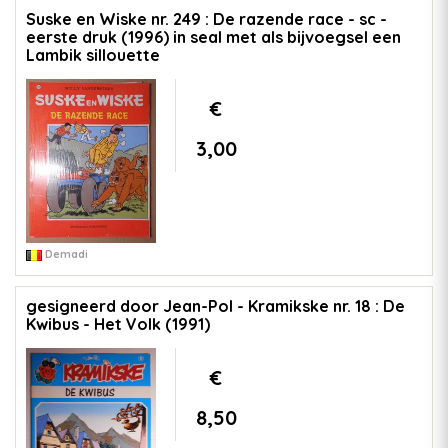
Suske en Wiske nr. 249 : De razende race - sc -
eerste druk (1996) in seal met als bijvoegsel een
Lambik sillouette
€
3,00
Demadi
gesigneerd door Jean-Pol - Kramikske nr. 18 : De
Kwibus - Het Volk (1991)
€
8,50