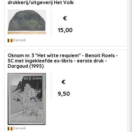
drukkerij/uitgeverij Het Volk
€
15,00
Demadi
Oknam nr. 3 "Het witte requiem" - Benoit Roels -
SC met ingekleefde ex-libris - eerste druk -
Dargaud (1995)
€
9,50
Demadi