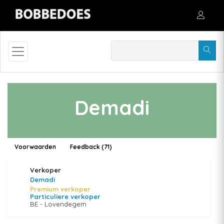
Demadi
Voorwaarden
Feedback (71)
Verkoper
Demadi
Premium verkoper
Particuliere verkoper
BE - Lovendegem