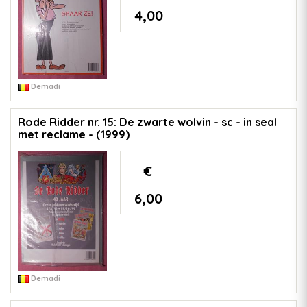
4,00
Demadi
Rode Ridder nr. 15: De zwarte wolvin - sc - in seal
met reclame - (1999)
€
6,00
Demadi