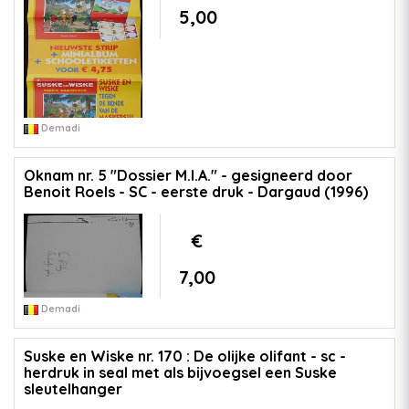
5,00
Demadi
Oknam nr. 5 "Dossier M.I.A." - gesigneerd door
Benoit Roels - SC - eerste druk - Dargaud (1996)
€
7,00
Demadi
Suske en Wiske nr. 170 : De olijke olifant - sc -
herdruk in seal met als bijvoegsel een Suske
sleutelhanger