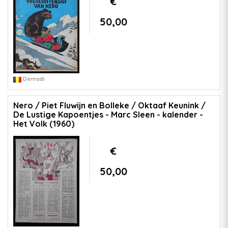
€
50,00
Demadi
Nero / Piet Fluwijn en Bolleke / Oktaaf Keunink /
De Lustige Kapoentjes - Marc Sleen - kalender -
Het Volk (1960)
€
50,00