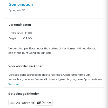
Gompination
Eppegem, BE
Verzendkosten
Nederland
€ 13,00
België
€ 9,00
Verzending per Bpost naar thuisadres of via Homerr/Vinted Go naar
een afhaalpunt Ophalen kan ook
Voorwaarden verkoper
Verkoop gebaseerd op de geleverde foto's. Geen terugname van
verkochte goederen. Verzendkosten volgens de gangbare Bpost tarieven
Toon meer
Betaalmogelijkheden
Contant
Overschrijving