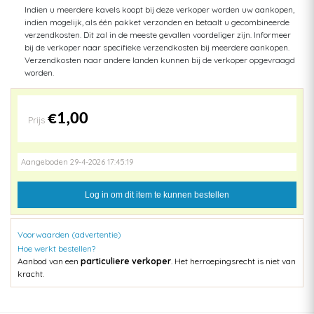
Indien u meerdere kavels koopt bij deze verkoper worden uw aankopen,
indien mogelijk, als één pakket verzonden en betaalt u gecombineerde
verzendkosten. Dit zal in de meeste gevallen voordeliger zijn. Informeer
bij de verkoper naar specifieke verzendkosten bij meerdere aankopen.
Verzendkosten naar andere landen kunnen bij de verkoper opgevraagd
worden.
€1,00
Prijs
Aangeboden 29-4-2026 17:45:19
Log in om dit item te kunnen bestellen
Voorwaarden (advertentie)
Hoe werkt bestellen?
Aanbod van een
particuliere verkoper
. Het herroepingsrecht is niet van
kracht.