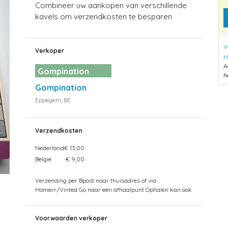
Combineer uw aankopen van verschillende
kavels om verzendkosten te besparen
V
Verkoper
H
A
Gompination
h
Gompination
Eppegem, BE
Verzendkosten
Nederland
€ 13,00
België
€ 9,00
Verzending per Bpost naar thuisadres of via
Homerr/Vinted Go naar een afhaalpunt Ophalen kan ook
Voorwaarden verkoper