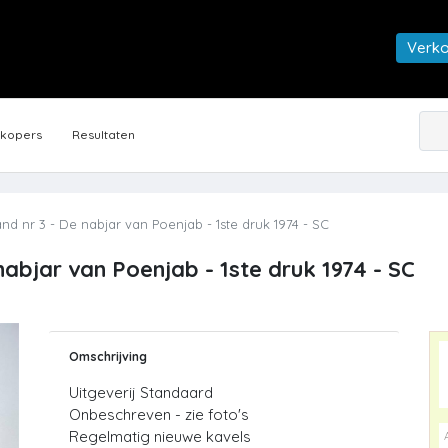
Verk
rkopers
Resultaten
d nr 3 - De nabjar van Poenjab - 1ste druk 1974 - SC
nabjar van Poenjab - 1ste druk 1974 - SC
Omschrijving
Uitgeverij Standaard
Onbeschreven - zie foto's
Regelmatig nieuwe kavels