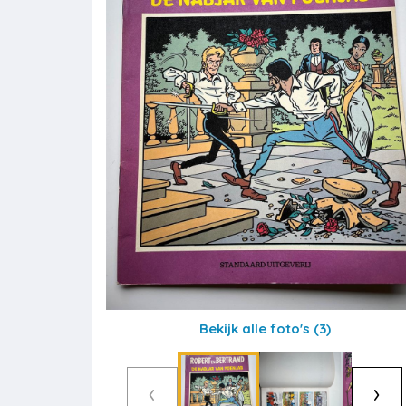
Bekijk alle foto's
(3)
‹
›