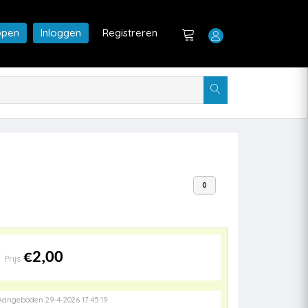
open
Inloggen
Registreren
0
€2,00
Prijs
Aangeboden 29-4-2026 17:45:19