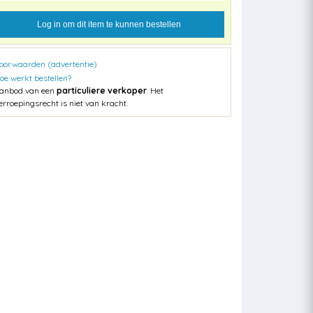
Log in om dit item te kunnen bestellen
oorwaarden (advertentie)
oe werkt bestellen?
anbod van een
particuliere verkoper
. Het
erroepingsrecht is niet van kracht.