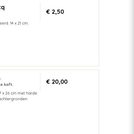
cq
€ 2,50
rd. 14 x 21 cm.
.
€ 20,00
e kaft.
7 x 26 cm met harde
n achtergronden.