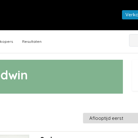
Verk
rkopers
Resultaten
Edwin