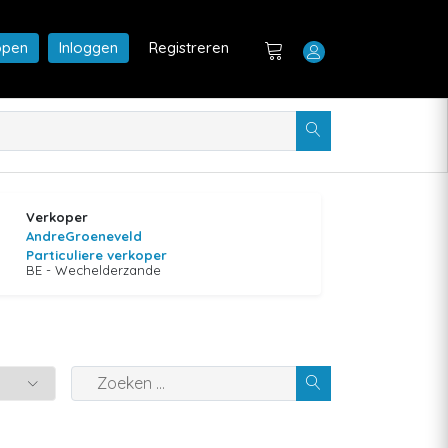
open
Inloggen
Registreren
Verkoper
AndreGroeneveld
Particuliere verkoper
BE - Wechelderzande