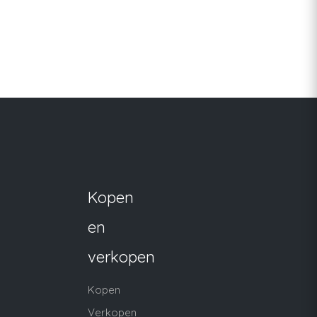
Kopen
en
verkopen
Kopen
Verkopen