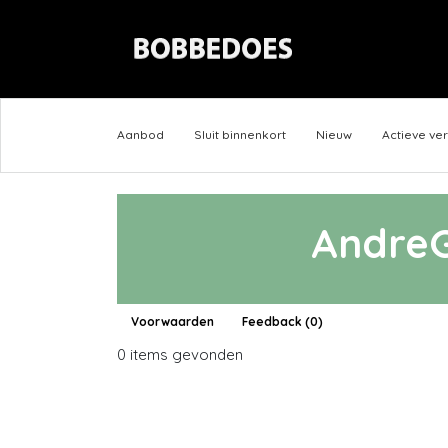
Aanbod
Sluit binnenkort
Nieuw
Actieve ve
AndreG
Voorwaarden
Feedback (0)
0 items gevonden