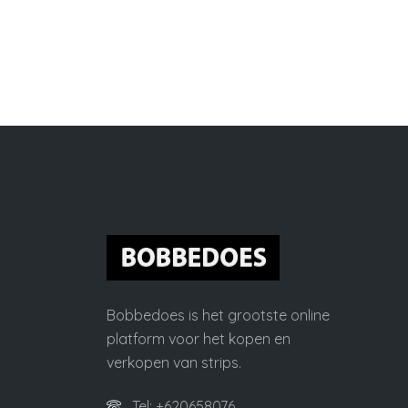
Bobbedoes is het grootste online
platform voor het kopen en
verkopen van strips.
Tel: +620658076