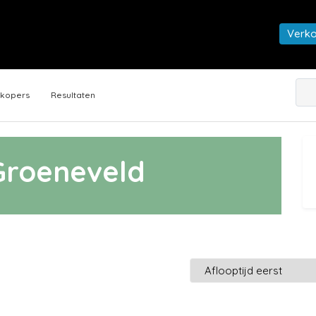
Verk
rkopers
Resultaten
roeneveld