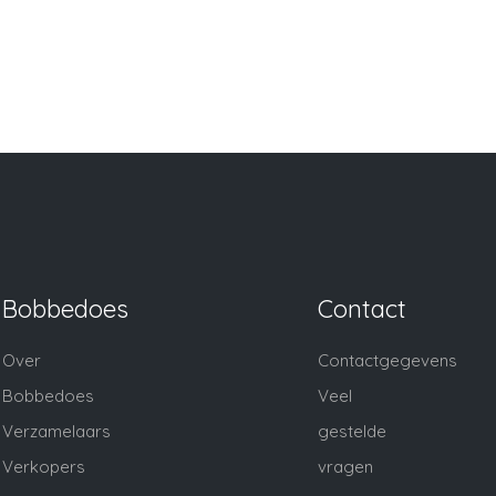
Bobbedoes
Contact
Over
Contactgegevens
Bobbedoes
Veel
Verzamelaars
gestelde
Verkopers
vragen