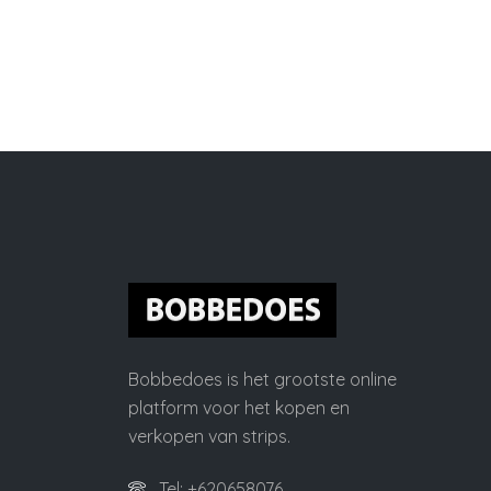
Bobbedoes is het grootste online
platform voor het kopen en
verkopen van strips.
Tel: +620658076