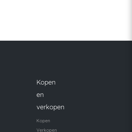
Kopen
en
verkopen
Kopen
Verkopen