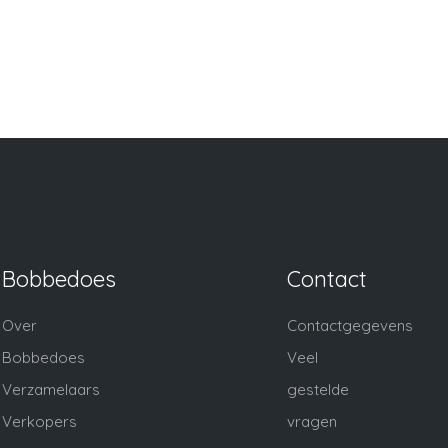
Bobbedoes
Contact
Over
Contactgegevens
Bobbedoes
Veel
Verzamelaars
gestelde
Verkopers
vragen