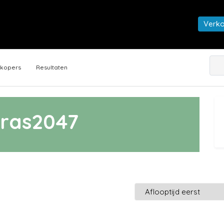
Verk
rkopers
Resultaten
ras2047