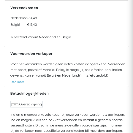
Verzendkosten
Nederland
€ 4,40
België
€ 5,40
Ik verzend vanuit Nederland en België.
Voorwaarden verkoper
Voor het verpakken worden geen extra kosten aangerekend. Verzenden
met bpost, postnl of Mondial Relay is mogelijk, ook afhalen kan. Indien
gewenst kan er vanuit België en Nederland( mits iets geduld)
verzonden worden.
Toon meer
Betaalmogelijkheden
Overschrijving
Indien u meerdere kavels koopt bij deze verkoper worden uw aankopen,
indien mogelijk, als één pakket verzonden en betaalt u gecombineerde
verzendkosten. Dit zal in de meeste gevallen voordeliger zijn. Informeer
bij de verkoper naar specifieke verzendkosten bij meerdere aankopen.