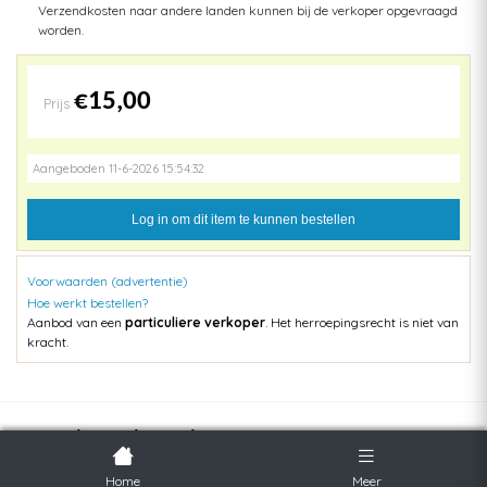
Verzendkosten naar andere landen kunnen bij de verkoper opgevraagd
worden.
€15,00
Prijs
Aangeboden 11-6-2026 15:54:32
Log in om dit item te kunnen bestellen
Voorwaarden (advertentie)
Hoe werkt bestellen?
Aanbod van een
particuliere verkoper
. Het herroepingsrecht is niet van
kracht.
Populaire kavels
Home
Meer