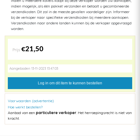
Indien u meerdere kavels koopt bij deze verkoper worden uw aankopen,
indien mogelijk, als één pakket verzonden en betaalt u gecombineerde
verzendkosten. Dit zal in de meeste gevallen voordeliger zijn. Informeer
bij de verkoper naar specifieke verzendkosten bij meerdere aankopen.
Verzendkosten naar andere landen kunnen bij de verkoper opgevraagd
worden.
€21,50
Prijs
Aangeboden 13-11-2023 13:47:03
Log in om dit item te kunnen bestellen
Voorwaarden (advertentie)
Hoe werkt bestellen?
Aanbod van een
particuliere verkoper
. Het herroepingsrecht is niet van
kracht.