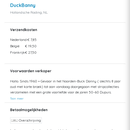
DuckBanny
Hollandsche Rading, NL
Verzendkosten
Nederland
€ 7,85
België
€ 19,50
Frankrijk
€ 27,50
Voorwaarden verkoper
Hallo. Sinds 1960 = Gevaar in het Noorden-Buck Danny ( slechts 8 jaar
oud met korte broek) tot aan vandaag doorgegaan met stripcollecties
verzamelen met een grote voorliefde voor de jaren 50-60 Dupuis.
Helaas mijn zolder gaat bezwijken onder het gewicht. Dus opruimen.
Toon meer
Opsturen gaat met Post.nl =Track en Trace Nederland = tot aan 10 kg :
8,25 - tot aan 30 kg : 15- Post.nl België = tot aan 2 kg: 14,50 - tot aan 5
Betaalmogelijkheden
kg : 22 Pakketten naar België altijd aangetekend verzonden met Post.nl
Dit geldt ook voor Frankrijk. Denk daarbij goed aan het verschil in
Overschrijving
gewicht bij SC en HC