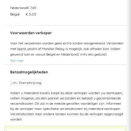
Nederland
€ 7,65
België
€ 5,00
Voorwaarden verkoper
Voor het verpakken worden geen extra kosten aangerekend. Verzenden
met bpost, postnl of Mondial Relay is mogelijk, ook afhalen kan. Indien
gewenst kan er vanuit België en Nederland( mits iets geduld)
verzonden worden.
Toon meer
Betaalmogelijkheden
Overschrijving
Indien u meerdere kavels koopt bij deze verkoper worden uw aankopen,
indien mogelijk, als één pakket verzonden en betaalt u gecombineerde
verzendkosten. Dit zal in de meeste gevallen voordeliger zijn. Informeer
bij de verkoper naar specifieke verzendkosten bij meerdere aankopen.
Verzendkosten naar andere landen kunnen bij de verkoper opgevraagd
worden.