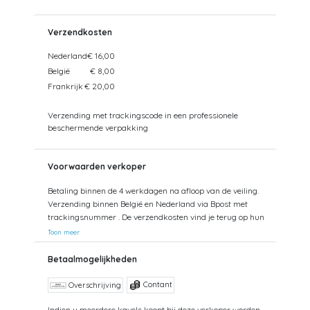
Verzendkosten
Nederland
€ 16,00
België
€ 8,00
Frankrijk
€ 20,00
Verzending met trackingscode in een professionele
beschermende verpakking
Voorwaarden verkoper
Betaling binnen de 4 werkdagen na afloop van de veiling.
Verzending binnen België en Nederland via Bpost met
trackingsnummer . De verzendkosten vind je terug op hun
site.
Toon meer
Betaalmogelijkheden
Contant
Overschrijving
Indien u meerdere kavels koopt bij deze verkoper worden