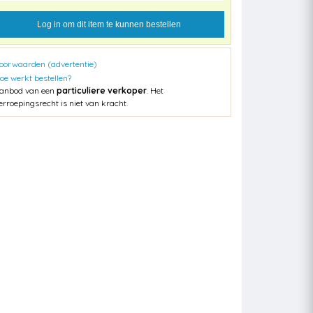
Log in om dit item te kunnen bestellen
oorwaarden (advertentie)
oe werkt bestellen?
anbod van een
particuliere verkoper
. Het
erroepingsrecht is niet van kracht.