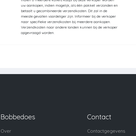
uw aankopen, indien mogelijk, als één pakket verzonden en
betaalt u gecombineerde verzendkosten. Dit zal in de
meeste gevallen voordeliger zijn. Informeer bij de verkoper
naar specifieke verzendkosten bij meerdere aankopen.
Verzendkosten naar andere landen kunnen bij de verkoper
opgevraagd worden.
Bobbedoes
Contact
Over
Contactgegevens