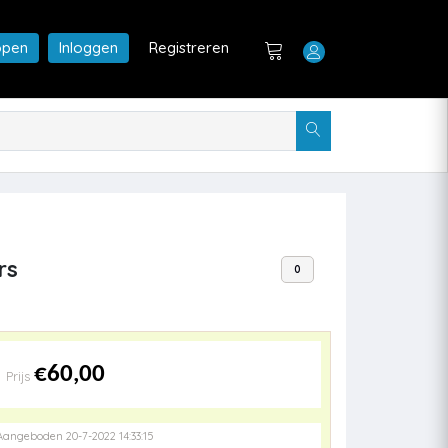
open
Inloggen
Registreren
rs
0
€60,00
Prijs
Aangeboden 20-7-2022 14:33:15