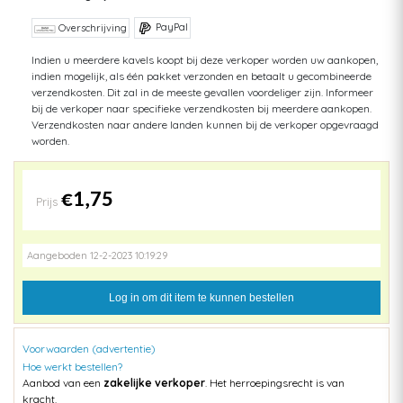
PayPal
Overschrijving
Indien u meerdere kavels koopt bij deze verkoper worden uw aankopen,
indien mogelijk, als één pakket verzonden en betaalt u gecombineerde
verzendkosten. Dit zal in de meeste gevallen voordeliger zijn. Informeer
bij de verkoper naar specifieke verzendkosten bij meerdere aankopen.
Verzendkosten naar andere landen kunnen bij de verkoper opgevraagd
worden.
€1,75
Prijs
Aangeboden 12-2-2023 10:19:29
Log in om dit item te kunnen bestellen
Voorwaarden (advertentie)
Hoe werkt bestellen?
Aanbod van een
zakelijke verkoper
. Het herroepingsrecht is van
kracht.