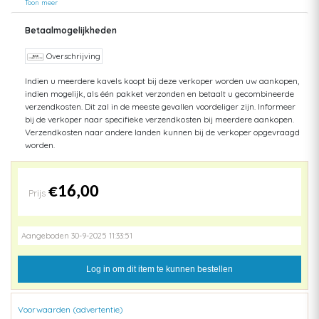
Helaas mijn zolder gaat bezwijken onder het gewicht. Dus opruimen.
Toon meer
Opsturen gaat met Post.nl =Track en Trace Nederland = tot aan 10 kg :
8,25 - tot aan 30 kg : 15- Post.nl België = tot aan 2 kg: 14,50 - tot aan 5
Betaalmogelijkheden
kg : 22 Pakketten naar België altijd aangetekend verzonden met Post.nl
Dit geldt ook voor Frankrijk. Denk daarbij goed aan het verschil in
Overschrijving
gewicht bij SC en HC
Indien u meerdere kavels koopt bij deze verkoper worden uw aankopen,
indien mogelijk, als één pakket verzonden en betaalt u gecombineerde
verzendkosten. Dit zal in de meeste gevallen voordeliger zijn. Informeer
bij de verkoper naar specifieke verzendkosten bij meerdere aankopen.
Verzendkosten naar andere landen kunnen bij de verkoper opgevraagd
worden.
€16,00
Prijs
Aangeboden 30-9-2025 11:33:51
Log in om dit item te kunnen bestellen
Voorwaarden (advertentie)