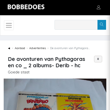
◄
Aanbod
Advertenties
De avonturen van Pythagoras en co _ 2 albums- Derib - hc
De avonturen van Pythagoras
0
en co _ 2 albums- Derib - hc
Goede staat