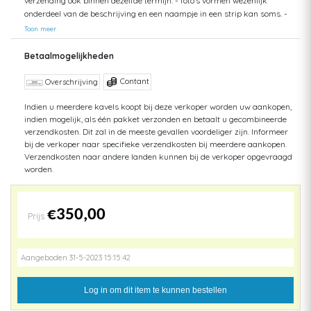
verzending ook binnen dezelfde termijn. - foto's vormen wezenlijk
onderdeel van de beschrijving en een naampje in een strip kan soms. -
alle zendingen worden met zorg en zo snel mogelijk behandeld. -
Toon meer
meerdere aankopen worden (indien mogelijk) gegroepeerd verzonden -
alle zendingen worden verzonden als pakket tegen handtekening, met
Betaalmogelijkheden
extra verzekering via PostNl. - afhalen kan te Asse en uitzonderlijk ook
te Gent. - eventuele vragen liefst stellen VOOR inde veiling.
Contant
Overschrijving
Indien u meerdere kavels koopt bij deze verkoper worden uw aankopen,
indien mogelijk, als één pakket verzonden en betaalt u gecombineerde
verzendkosten. Dit zal in de meeste gevallen voordeliger zijn. Informeer
bij de verkoper naar specifieke verzendkosten bij meerdere aankopen.
Verzendkosten naar andere landen kunnen bij de verkoper opgevraagd
worden.
€350,00
Prijs
Aangeboden 31-5-2023 15:15:42
Log in om dit item te kunnen bestellen