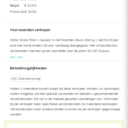
België
€ 22,00
Frankrijk
€ 24,00
Voorwaarden verkoper
Hallo. Sinds 1960 = Gevaar in het Noorden-Buck Danny ( slechts 8 jaar
oud met korte broek) tot aan vandaag doorgegaan met stripcollecties
verzamelen met een grote voorliefde voor de jaren 50-60 Dupuis.
Helaas mijn zolder gaat bezwijken onder het gewicht. Dus opruimen.
Toon meer
Opsturen gaat met Post.nl =Track en Trace Nederland = tot aan 10 kg :
8,25 - tot aan 30 kg : 15- Post.nl België = tot aan 2 kg: 14,50 - tot aan 5
Betaalmogelijkheden
kg : 22 Pakketten naar België altijd aangetekend verzonden met Post.nl
Dit geldt ook voor Frankrijk. Denk daarbij goed aan het verschil in
Overschrijving
gewicht bij SC en HC
Indien u meerdere kavels koopt bij deze verkoper worden uw aankopen,
indien mogelijk, als één pakket verzonden en betaalt u gecombineerde
verzendkosten. Dit zal in de meeste gevallen voordeliger zijn. Informeer
bij de verkoper naar specifieke verzendkosten bij meerdere aankopen.
Verzendkosten naar andere landen kunnen bij de verkoper opgevraagd
worden.