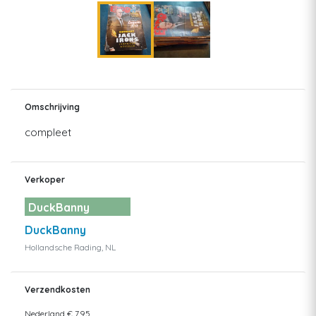
Omschrijving
compleet
Verkoper
DuckBanny
DuckBanny
Hollandsche Rading, NL
Verzendkosten
Nederland
€ 7,95