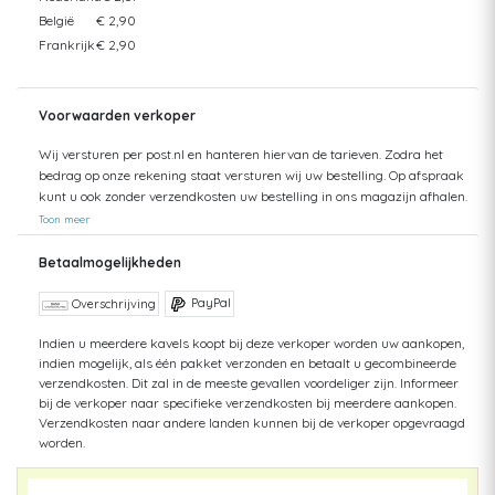
België
€ 2,90
Frankrijk
€ 2,90
Voorwaarden verkoper
Wij versturen per post.nl en hanteren hiervan de tarieven. Zodra het
bedrag op onze rekening staat versturen wij uw bestelling. Op afspraak
kunt u ook zonder verzendkosten uw bestelling in ons magazijn afhalen.
Toon meer
Betaalmogelijkheden
PayPal
Overschrijving
Indien u meerdere kavels koopt bij deze verkoper worden uw aankopen,
indien mogelijk, als één pakket verzonden en betaalt u gecombineerde
verzendkosten. Dit zal in de meeste gevallen voordeliger zijn. Informeer
bij de verkoper naar specifieke verzendkosten bij meerdere aankopen.
Verzendkosten naar andere landen kunnen bij de verkoper opgevraagd
worden.