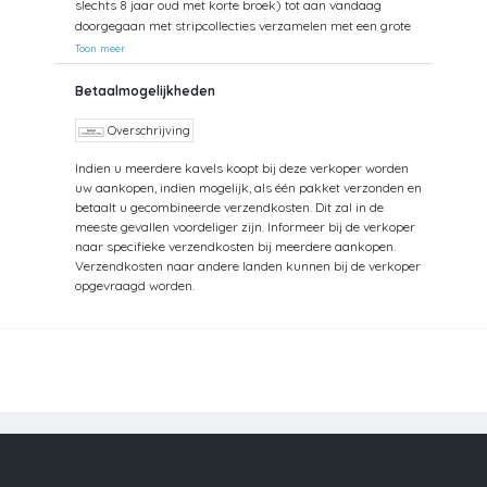
slechts 8 jaar oud met korte broek) tot aan vandaag
doorgegaan met stripcollecties verzamelen met een grote
voorliefde voor de jaren 50-60 Dupuis. Helaas mijn zolder
Toon meer
gaat bezwijken onder het gewicht. Dus opruimen. Opsturen
gaat met Post.nl =Track en Trace Nederland = tot aan 10 kg
Betaalmogelijkheden
: 8,25 - tot aan 30 kg : 15- Post.nl België = tot aan 2 kg: 14,50
- tot aan 5 kg : 22 Pakketten naar België altijd
Overschrijving
aangetekend verzonden met Post.nl Dit geldt ook voor
Indien u meerdere kavels koopt bij deze verkoper worden
Frankrijk. Denk daarbij goed aan het verschil in gewicht bij
uw aankopen, indien mogelijk, als één pakket verzonden en
SC en HC
betaalt u gecombineerde verzendkosten. Dit zal in de
meeste gevallen voordeliger zijn. Informeer bij de verkoper
naar specifieke verzendkosten bij meerdere aankopen.
Verzendkosten naar andere landen kunnen bij de verkoper
opgevraagd worden.