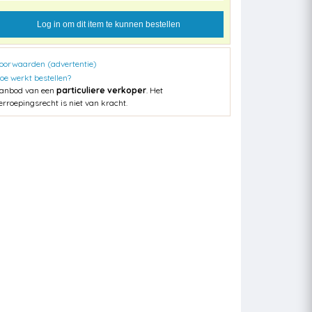
Log in om dit item te kunnen bestellen
oorwaarden (advertentie)
oe werkt bestellen?
anbod van een
particuliere verkoper
. Het
erroepingsrecht is niet van kracht.