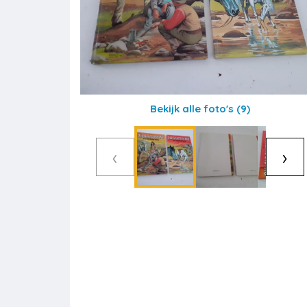
Bekijk alle foto's
(9)
‹
›