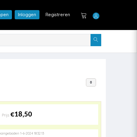
open
Inloggen
Registreren
0
€18,50
Prijs
Aangeboden 1-6-2024 18:32:13