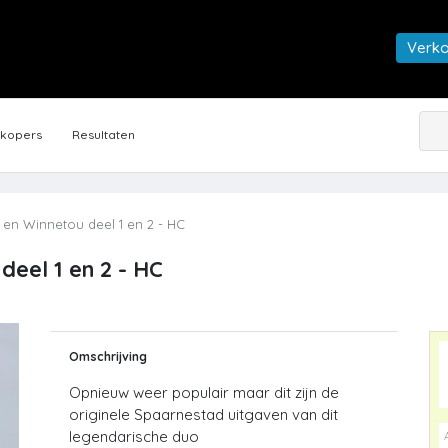
Verk
rkopers
Resultaten
en Winnetou deel 1 en 2 - HC
deel 1 en 2 - HC
Omschrijving
Opnieuw weer populair maar dit zijn de
originele Spaarnestad uitgaven van dit
legendarische duo