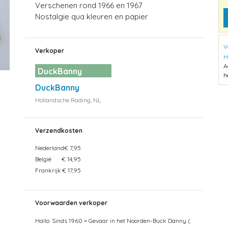
Verschenen rond 1966 en 1967
Nostalgie qua kleuren en papier
V
Verkoper
H
A
DuckBanny
h
DuckBanny
Hollandsche Rading, NL
Verzendkosten
Nederland
€ 7,95
België
€ 14,95
Frankrijk
€ 17,95
Voorwaarden verkoper
Hallo. Sinds 1960 = Gevaar in het Noorden-Buck Danny (