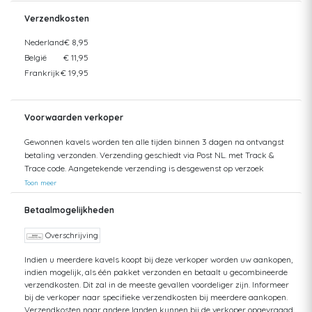
Verzendkosten
Nederland
€ 8,95
België
€ 11,95
Frankrijk
€ 19,95
Voorwaarden verkoper
Gewonnen kavels worden ten alle tijden binnen 3 dagen na ontvangst
betaling verzonden. Verzending geschiedt via Post NL. met Track &
Trace code. Aangetekende verzending is desgewenst op verzoek
mogelijk. Kosten koper. Verzending naar buitenland geschiedt altijd
Toon meer
middels verzekerde pakketpost. Verzendkosten besparen? U kunt uw
aankopen ook ophalen bij ons in Eindhoven (NL). Ophalen is mogelijk tot
Betaalmogelijkheden
6 weken na afloop van de desbetreffende veiling. Na deze periode is
enkel nog verzending mogelijk met bijbetaling van verzendkosten en
Overschrijving
worden opslagkosten in rekening gebracht. Dit betreft kosten voor
Indien u meerdere kavels koopt bij deze verkoper worden uw aankopen,
opslag, administratie en verzekering. Het minimale bedrag dat wij
indien mogelijk, als één pakket verzonden en betaalt u gecombineerde
hiervoor in rekening brengen, is € 25,00 incl. BTW. Meerdere aankopen
verzendkosten. Dit zal in de meeste gevallen voordeliger zijn. Informeer
binnen een periode van 5 werkdagen, kunt u in één keer laten
bij de verkoper naar specifieke verzendkosten bij meerdere aankopen.
verzenden. U betaalt dan slechts 1x gecombineerde verzendkosten.
Verzendkosten naar andere landen kunnen bij de verkoper opgevraagd