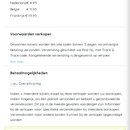
Nederland
€ 8,95
België
€ 11,95
Frankrijk
€ 19,95
Voorwaarden verkoper
Gewonnen kavels worden ten alle tijden binnen 3 dagen na ontvangst
betaling verzonden. Verzending geschiedt via Post NL. met Track &
Trace code. Aangetekende verzending is desgewenst op verzoek
mogelijk. Kosten koper. Verzending naar buitenland geschiedt altijd
Toon meer
middels verzekerde pakketpost. Verzendkosten besparen? U kunt uw
aankopen ook ophalen bij ons in Eindhoven (NL). Ophalen is mogelijk tot
Betaalmogelijkheden
6 weken na afloop van de desbetreffende veiling. Na deze periode is
enkel nog verzending mogelijk met bijbetaling van verzendkosten en
Overschrijving
worden opslagkosten in rekening gebracht. Dit betreft kosten voor
Indien u meerdere kavels koopt bij deze verkoper worden uw aankopen,
opslag, administratie en verzekering. Het minimale bedrag dat wij
indien mogelijk, als één pakket verzonden en betaalt u gecombineerde
hiervoor in rekening brengen, is € 25,00 incl. BTW. Meerdere aankopen
verzendkosten. Dit zal in de meeste gevallen voordeliger zijn. Informeer
binnen een periode van 5 werkdagen, kunt u in één keer laten
bij de verkoper naar specifieke verzendkosten bij meerdere aankopen.
verzenden. U betaalt dan slechts 1x gecombineerde verzendkosten.
Verzendkosten naar andere landen kunnen bij de verkoper opgevraagd
Schade goederen: Indien de koper bij ontvangst van de goederen
worden.
aantoonbare schade constateert aan de buitenzijde van de verpakking,
dient hij/zij het pakket/de pakketten ten alle tijden te weigeren. Indien u