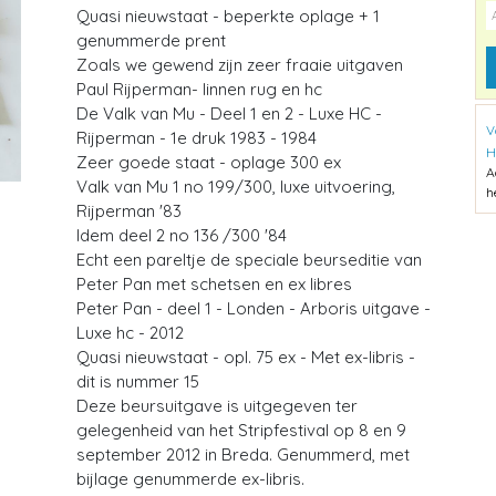
Quasi nieuwstaat - beperkte oplage + 1
genummerde prent
Zoals we gewend zijn zeer fraaie uitgaven
Paul Rijperman- linnen rug en hc
De Valk van Mu - Deel 1 en 2 - Luxe HC -
V
Rijperman - 1e druk 1983 - 1984
H
Zeer goede staat - oplage 300 ex
A
Valk van Mu 1 no 199/300, luxe uitvoering,
h
Rijperman '83
Idem deel 2 no 136 /300 '84
Echt een pareltje de speciale beurseditie van
Peter Pan met schetsen en ex libres
Peter Pan - deel 1 - Londen - Arboris uitgave -
Luxe hc - 2012
Quasi nieuwstaat - opl. 75 ex - Met ex-libris -
dit is nummer 15
Deze beursuitgave is uitgegeven ter
gelegenheid van het Stripfestival op 8 en 9
september 2012 in Breda. Genummerd, met
bijlage genummerde ex-libris.