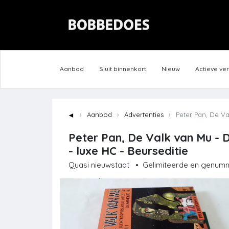
Aanbod
Sluit binnenkort
Nieuw
Actieve ve
◄
Aanbod
Advertenties
Peter Pan, De Va
Peter Pan, De Valk van Mu - D
- luxe HC - Beurseditie
Quasi nieuwstaat
•
Gelimiteerde en genum