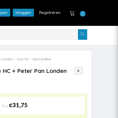
open
Inloggen
Registreren
 Londen - luxe HC - Beurseditie
xe HC + Peter Pan Londen
0
€31,75
Prijs