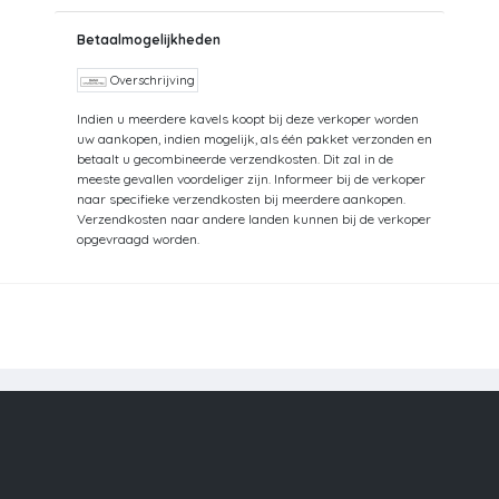
gaat bezwijken onder het gewicht. Dus opruimen. Opsturen
gaat met Post.nl =Track en Trace Nederland = tot aan 10 kg
Betaalmogelijkheden
: 8,25 - tot aan 30 kg : 15- Post.nl België = tot aan 2 kg: 14,50
- tot aan 5 kg : 22 Pakketten naar België altijd
Overschrijving
aangetekend verzonden met Post.nl Dit geldt ook voor
Indien u meerdere kavels koopt bij deze verkoper worden
Frankrijk. Denk daarbij goed aan het verschil in gewicht bij
uw aankopen, indien mogelijk, als één pakket verzonden en
SC en HC
betaalt u gecombineerde verzendkosten. Dit zal in de
meeste gevallen voordeliger zijn. Informeer bij de verkoper
naar specifieke verzendkosten bij meerdere aankopen.
Verzendkosten naar andere landen kunnen bij de verkoper
opgevraagd worden.