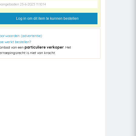
Aangeboden 23-6-2025 11:10:14
Log in om dit item te kunnen bestellen
oorwaarden (advertentie)
oe werkt bestellen?
anbod van een
particuliere verkoper
. Het
erroepingsrecht is niet van kracht.