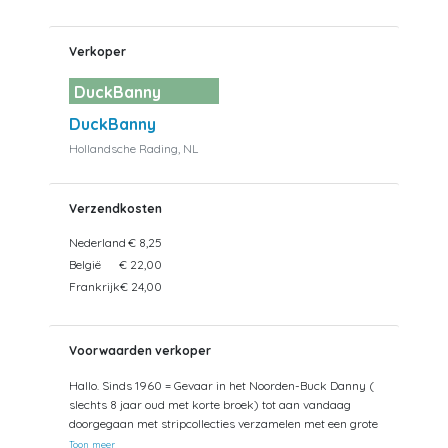
Verkoper
DuckBanny
DuckBanny
Hollandsche Rading, NL
Verzendkosten
Nederland
€ 8,25
België
€ 22,00
Frankrijk
€ 24,00
Voorwaarden verkoper
Hallo. Sinds 1960 = Gevaar in het Noorden-Buck Danny (
slechts 8 jaar oud met korte broek) tot aan vandaag
doorgegaan met stripcollecties verzamelen met een grote
voorliefde voor de jaren 50-60 Dupuis. Helaas mijn zolder
Toon meer