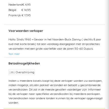
Nederland
€ 4,95
België
€ 14,95
Frankrijk
€ 17,95
Voorwaarden verkoper
Hallo. Sinds 1960 = Gevaar in het Noorden-Buck Danny ( slechts 8 jaar
oud met korte broek) tot aan vandaag doorgegaan met stripcollecties
verzamelen met een grote voorliefde voor de jaren 50-60 Dupuis.
Helaas mijn zolder gaat bezwijken onder het gewicht. Dus opruimen.
Toon meer
Opsturen gaat met Post.nl =Track en Trace Nederland = tot aan 10 kg :
8,25 - tot aan 30 kg : 15- Post.nl België = tot aan 2 kg: 14,50 - tot aan 5
Betaalmogelijkheden
kg : 22 Pakketten naar België altijd aangetekend verzonden met Post.nl
Dit geldt ook voor Frankrijk. Denk daarbij goed aan het verschil in
Overschrijving
gewicht bij SC en HC
Indien u meerdere kavels koopt bij deze verkoper worden uw aankopen,
indien mogelijk, als één pakket verzonden en betaalt u gecombineerde
verzendkosten. Dit zal in de meeste gevallen voordeliger zijn. Informeer
bij de verkoper naar specifieke verzendkosten bij meerdere aankopen.
Verzendkosten naar andere landen kunnen bij de verkoper opgevraagd
worden.