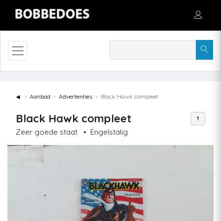
◄
Aanbod
Advertenties
Black Hawk compleet
Black Hawk compleet
1
Zeer goede staat
•
Engelstalig