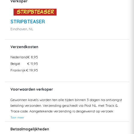
Verkoper
STRIPBTEASER
Eindhoven, NL
Verzendkosten
Nederland
€ 8,95
België
€ 11,95
Frankrijk
€ 19,95
Voorwaarden verkoper
Gewonnen kavels worden ten alle tijden binnen 3 dagen na ontvangst
betaling verzonden. Verzending geschiedt via Post NL. met Track &
Trace code. Aangetekende verzending is desgewenst op verzoek
mogelijk. Kosten koper. Verzending naar buitenland geschiedt altijd
Toon meer
middels verzekerde pakketpost. Verzendkosten besparen? U kunt uw
aankopen ook ophalen bij ons in Eindhoven (NL). Ophalen is mogelijk tot
Betaalmogelijkheden
6 weken na afloop van de desbetreffende veiling. Na deze periode is