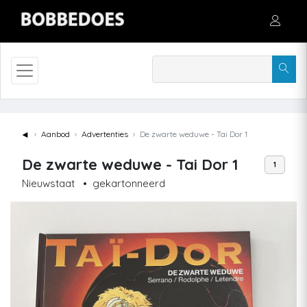
◄
Aanbod
Advertenties
De zwarte weduwe - Tai Dor 1
De zwarte weduwe - Tai Dor 1
1
Nieuwstaat
•
gekartonneerd