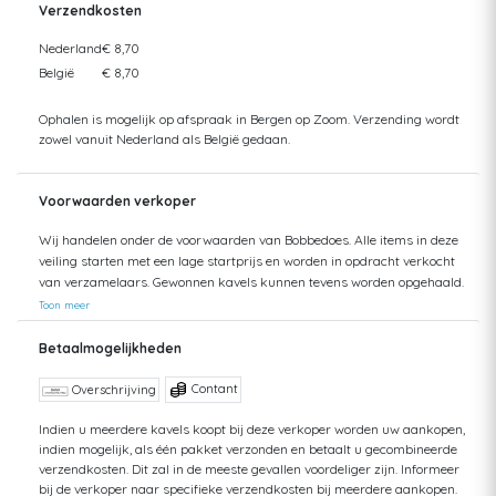
Verzendkosten
Nederland
€ 8,70
België
€ 8,70
Ophalen is mogelijk op afspraak in Bergen op Zoom. Verzending wordt
zowel vanuit Nederland als België gedaan.
Voorwaarden verkoper
Wij handelen onder de voorwaarden van Bobbedoes. Alle items in deze
veiling starten met een lage startprijs en worden in opdracht verkocht
van verzamelaars. Gewonnen kavels kunnen tevens worden opgehaald.
Uw aankopen worden gecombineerd verzonden om hoge verzendkosten
Toon meer
te kunnen beperken. Zendingen worden gedaan vanuit zowel België als
Nederland. Bij verzending van bedragen hoger dan €75 wordt een
Betaalmogelijkheden
aangetekende zending voorgesteld. De kosten hiervan kunnen mogelijk
hoger uitvallen dan het getoonde tarief aangezien de uiteindelijke
Contant
Overschrijving
verkoopprijs niet altijd bekend is. Bij een aangetekende zending bent u
verzekerd tegen schade of verlies van uw zending. Bij een standaard
Indien u meerdere kavels koopt bij deze verkoper worden uw aankopen,
indien mogelijk, als één pakket verzonden en betaalt u gecombineerde
zending kan ik geen terugbetaling doen van uw aankoop bij verlies of
verzendkosten. Dit zal in de meeste gevallen voordeliger zijn. Informeer
schade. Voor vragen hierover kunt u altijd contact opnemen. Aankopen
bij de verkoper naar specifieke verzendkosten bij meerdere aankopen.
worden, zonder afspraak, maximaal 1 jaar bewaard. Daarna kunt u