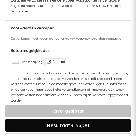
wordt het verzonden in meerdere dozen waardoor de verzendkosten
hoger uitvallen. U kunt de items ook afhalen in onze stripwinkel in 's
Gravendeel.
Voorwaarden verkoper
De verkoper heeft geen aanvullende verkoopvoorwaarden opgegeven.
Betaalmogelijkheden
Contant
Overschrijving
Indien u meerdere kavels koopt bij deze verkoper worden uw aankopen,
indien mogelijk, als één pakket verzonden en betaalt u gecombineerde
verzendkosten. Dit zal in de meeste gevallen voordeliger zijn. Informeer
bij de verkoper naar specifieke verzendkosten bij meerdere aankopen.
Verzendkosten naar andere landen kunnen bij de verkoper opgevraagd
worden.
Kavel gesloten
Resultaat € 53,00