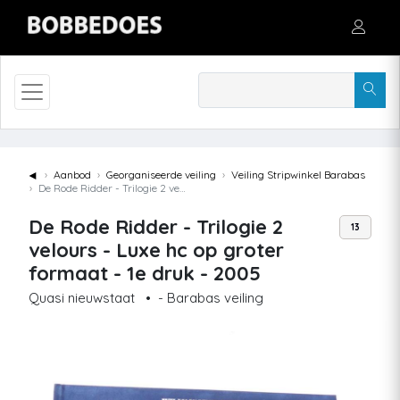
◄
Aanbod
Georganiseerde veiling
Veiling Stripwinkel Barabas
De Rode Ridder - Trilogie 2 velours - Luxe hc op groter formaat - 1e druk - 2005
De Rode Ridder - Trilogie 2
13
velours - Luxe hc op groter
formaat - 1e druk - 2005
Quasi nieuwstaat
•
- Barabas veiling