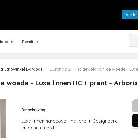
Verk
rkopers
Resultaten
ng Stripwinkel Barabas
Durango 2 - Het geweld van de woede - Luxe li
 woede - Luxe linnen HC + prent - Arboris 
Omschrijving
Luxe linnen hardcover met prent. Gesigneerd
en genummerd.