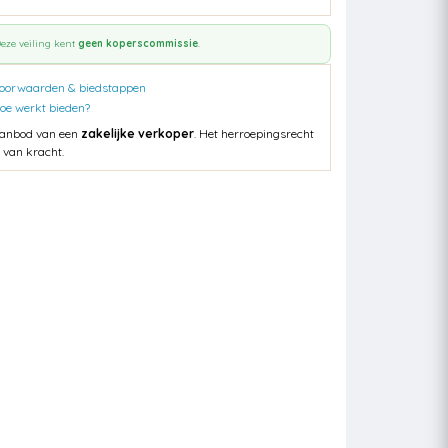
eze veiling kent
geen koperscommissie
.
oorwaarden & biedstappen
oe werkt bieden?
anbod van een
zakelijke verkoper
. Het herroepingsrecht
s van kracht.