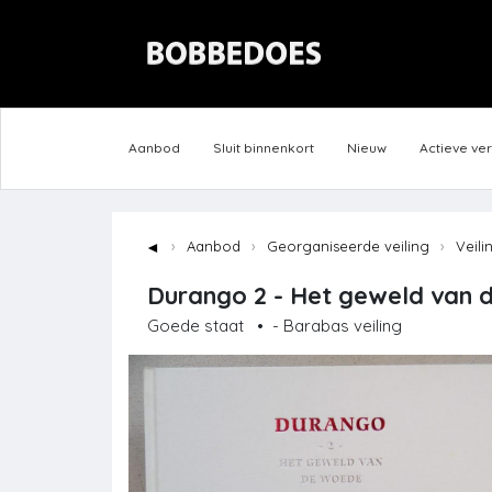
Aanbod
Sluit binnenkort
Nieuw
Actieve ve
◄
Aanbod
Georganiseerde veiling
Veili
Durango 2 - Het geweld van de
Goede staat
•
- Barabas veiling