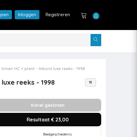
open
Inloggen
Registreren
nnen HC + prent - Arboris luxe reeks - 1998
luxe reeks - 1998
15
Kavel gesloten
Resultaat € 23,00
Biedgeschiedenis: