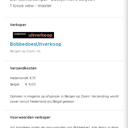
1 losse view - master
Verkoper
BobbedoesUitverkoop
Bergen op Zoom, NL
Verzendkosten
Nederland
€ 8,75
België
€ 9,00
Ophalen is mogelijk op afspraak in Bergen op Zoom. Verzending wordt
zowel vanuit Nederland als België gedaan.
Voorwaarden verkoper
Wij handelen onder de voorwaarden van Bobbedoes. Alle items in deze