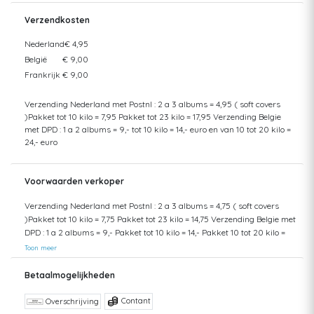
Verzendkosten
Nederland
€ 4,95
België
€ 9,00
Frankrijk
€ 9,00
Verzending Nederland met Postnl : 2 a 3 albums = 4,95 ( soft covers
)Pakket tot 10 kilo = 7,95 Pakket tot 23 kilo = 17,95 Verzending Belgie
met DPD : 1 a 2 albums = 9,- tot 10 kilo = 14,- euro en van 10 tot 20 kilo =
24,- euro
Voorwaarden verkoper
Verzending Nederland met Postnl : 2 a 3 albums = 4,75 ( soft covers
)Pakket tot 10 kilo = 7,75 Pakket tot 23 kilo = 14,75 Verzending Belgie met
DPD : 1 a 2 albums = 9,- Pakket tot 10 kilo = 14,- Pakket 10 tot 20 kilo =
24,- Ophalen in Den Haag kan ook
Toon meer
Betaalmogelijkheden
Contant
Overschrijving