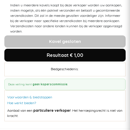
Indien u meerdere kavels koopt bij deze verkoper worden uw aankopen,
indien mogelijk, als één pakket verzonden en betaalt u gecombineerde
verzendkosten. Dit zal in de meeste gevallen voordeliger zijn. Informeer
bij de verkoper naar specifieke verzendkosten bij meerdere aankopen.
Verzendkosten naar andere landen kunnen bij de verkoper opgevraagd
worden.
Kavel gesloten
Resultaat € 1,00
Biedgeschiedenis:
Deze veiling kent
geen koperscommissie
.
Voorwaarden & biedstappen
Hoe werkt bieden?
Aanbod van een
particuliere verkoper
. Het herroepingsrecht is niet van
kracht.