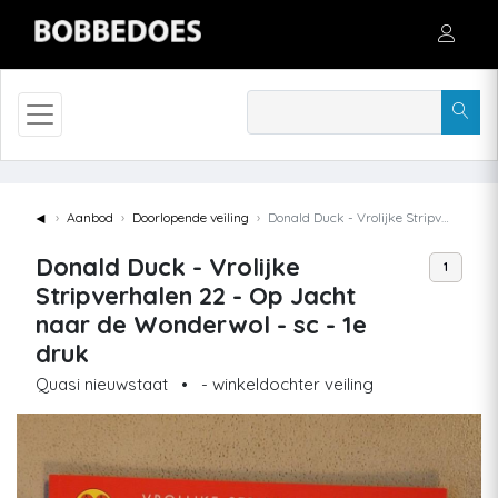
◄
Aanbod
Doorlopende veiling
Donald Duck - Vrolijke Stripverhalen 22 - Op Jacht naar de Wonderwol - sc - 1e druk
Donald Duck - Vrolijke
1
Stripverhalen 22 - Op Jacht
naar de Wonderwol - sc - 1e
druk
Quasi nieuwstaat
•
- winkeldochter veiling