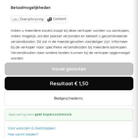
Betaalmogelijkheden
Contant
Overschrijving
Indien u meerdere kavels koopt bij deze verkoper worden uw aankopen,
indien mogelijk, als één pakket verzonden en betaalt u gecombineerde
verzendkosten. Dit zal in de meeste gevallen voordeliger zijn. Informeer
bij de verkoper naar specifieke verzendkosten bij meerdere aankopen.
Verzendkosten naar andere landen kunnen bij de verkoper opgevraagd
worden.
Kavel gesloten
Resultaat € 1,50
Biedgeschiedenis:
Deze veiling kent
geen koperscommissie
.
Voorwaarden & biedstappen
Hoe werkt bieden?