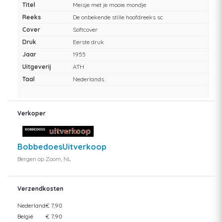
Titel
Meisje met je mooie mondje
Reeks
De onbekende stille hoofdreeks sc
Cover
Softcover
Druk
Eerste druk
Jaar
1955
Uitgeverij
ATH
Taal
Nederlands
Verkoper
BobbedoesUitverkoop
Bergen op Zoom, NL
Verzendkosten
Nederland
€ 7,90
België
€ 7,90