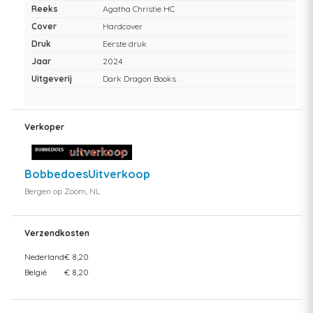
Reeks
Agatha Christie HC
Cover
Hardcover
Druk
Eerste druk
Jaar
2024
Uitgeverij
Dark Dragon Books
Verkoper
BobbedoesUitverkoop
Bergen op Zoom, NL
Verzendkosten
Nederland
€ 8,20
België
€ 8,20