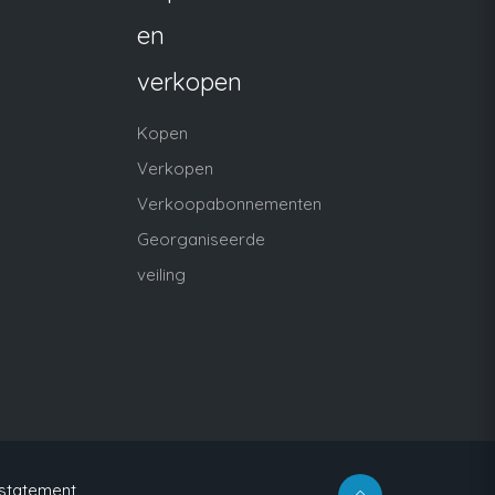
en
verkopen
Kopen
Verkopen
Verkoopabonnementen
Georganiseerde
veiling
 statement