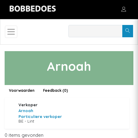
Arnoah
Voorwaarden
Feedback (0)
Verkoper
Arnoah
Particuliere verkoper
BE - Lint
0 items gevonden