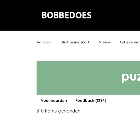
Aanbod
Sluit binnenkort
Nieuw
Actieve ve
pu
Voorwaarden
Feedback (1284)
310 items gevonden