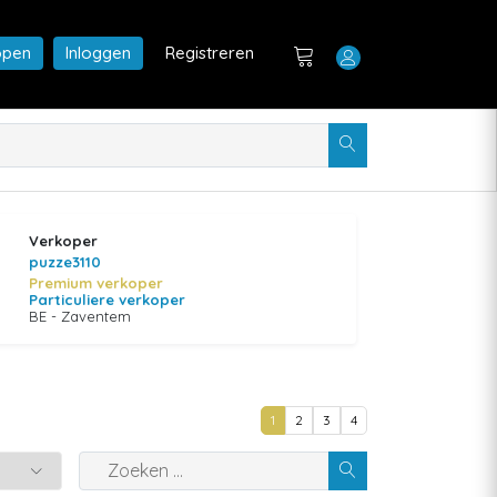
open
Inloggen
Registreren
Verkoper
puzze3110
Premium verkoper
Particuliere verkoper
BE - Zaventem
1
2
3
4