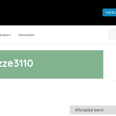
Verk
rkopers
Resultaten
zze3110