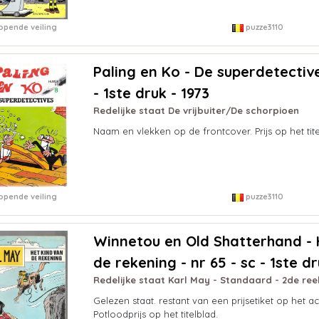
opende veiling
puzze3110
Paling en Ko - De superdetectives
- 1ste druk - 1973
Redelijke staat De vrijbuiter/De schorpioen
Naam en vlekken op de frontcover. Prijs op het tite
opende veiling
puzze3110
Winnetou en Old Shatterhand - 
de rekening - nr 65 - sc - 1ste dr
Redelijke staat Karl May - Standaard - 2de ree
Gelezen staat. restant van een prijsetiket op het ac
Potloodprijs op het titelblad.