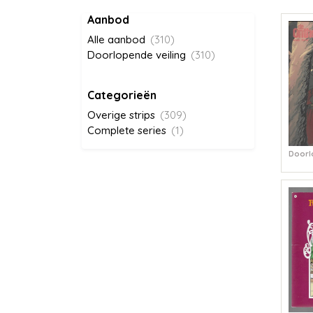
Aanbod
Alle aanbod
(310)
Doorlopende veiling
(310)
Categorieën
Overige strips
(309)
Complete series
(1)
Doorl