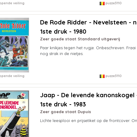
opende veiling
puzze3110
De Rode Ridder - Nevelsteen - nr
1ste druk - 1980
Zeer goede staat Standaard uitgeverij
Paar knikjes tegen het rugje. Onbeschreven. Fraai
nog strak in de nietjes.
opende veiling
puzze3110
Jaap - De levende kanonskogel - 
1ste druk - 1983
Zeer goede staat Dupuis
Lichte leesplooi en prijsetiket op de frontcover. 