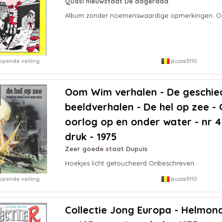
Quasi nieuwstaat De dageraad
Album zonder noemenswaardige opmerkingen. O
opende veiling
puzze3110
Oom Wim verhalen - De geschied
beeldverhalen - De hel op zee -
oorlog op en onder water - nr 4 
druk - 1975
Zeer goede staat Dupuis
Hoekjes licht getoucheerd Onbeschreven.
opende veiling
puzze3110
Collectie Jong Europa - Helmond 