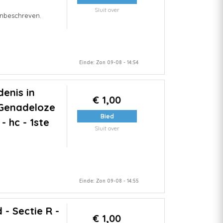
Sluit over
nbeschreven.
Einde: Zon 09-08 - 14:54
enis in
€ 1,00
 Genadeloze
Bied
- hc - 1ste
Sluit over
Einde: Zon 09-08 - 14:55
- Sectie R -
€ 1,00