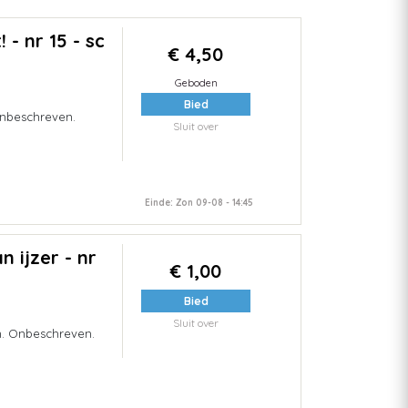
- nr 15 - sc
€ 4,50
Geboden
Bied
nbeschreven.
Sluit over
Einde: Zon 09-08 - 14:45
 ijzer - nr
€ 1,00
Bied
Sluit over
en. Onbeschreven.