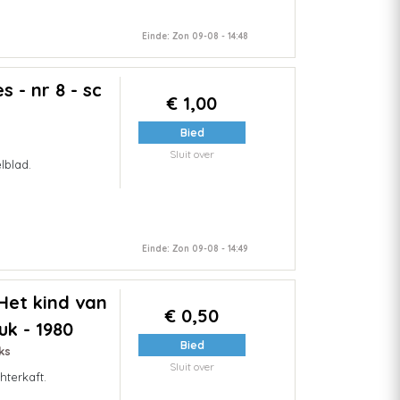
Einde: Zon 09-08 - 14:48
 - nr 8 - sc
€ 1,00
Bied
Sluit over
lblad.
Einde: Zon 09-08 - 14:49
Het kind van
€ 0,50
uk - 1980
Bied
ks
Sluit over
hterkaft.