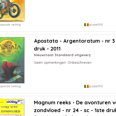
opende veiling
puzze3110
Apostata - Argentoratum - nr 3 -
druk - 2011
Nieuwstaat Standaard uitgeverij
Geen opmerkingen. Onbeschreven.
opende veiling
puzze3110
Magnum reeks - De avonturen va
zondvloed - nr 24 - sc - 1ste dru