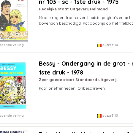
nr 103 - sc - 1ste druk - 1975
Redelijke staat Uitgeverij Helmond
Mooie rug en frontcover. Laatste pagina's en achte
bovenaan beschadigd. Potloodprijs op het titelblad
opende veiling
puzze3110
Bessy - Ondergang in de grot - n
1ste druk - 1978
Zeer goede staat Standaard uitgeverij
Paar oneffenheden. Onbeschreven.
opende veiling
puzze3110