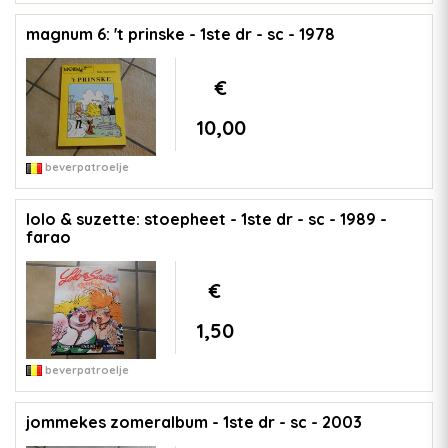
magnum 6: 't prinske - 1ste dr - sc - 1978
€
10,00
beverpatroelje
lolo & suzette: stoepheet - 1ste dr - sc - 1989 -
farao
€
1,50
beverpatroelje
jommekes zomeralbum - 1ste dr - sc - 2003