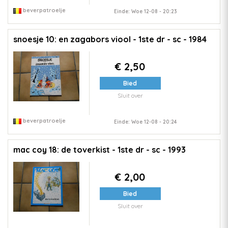
beverpatroelje
Einde: Woe 12-08 - 20:23
snoesje 10: en zagabors viool - 1ste dr - sc - 1984
€ 2,50
Bied
Sluit over
beverpatroelje
Einde: Woe 12-08 - 20:24
mac coy 18: de toverkist - 1ste dr - sc - 1993
€ 2,00
Bied
Sluit over