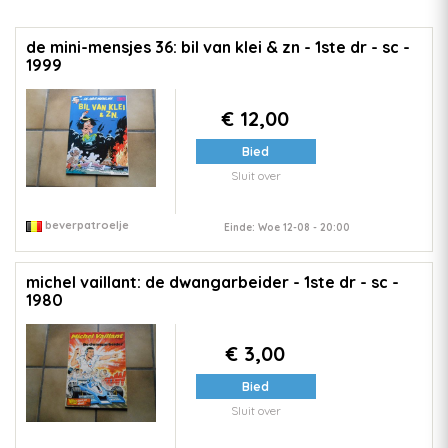
de mini-mensjes 36: bil van klei & zn - 1ste dr - sc -
1999
€ 12,00
Bied
Sluit over
beverpatroelje
Einde: Woe 12-08 - 20:00
michel vaillant: de dwangarbeider - 1ste dr - sc -
1980
€ 3,00
Bied
Sluit over