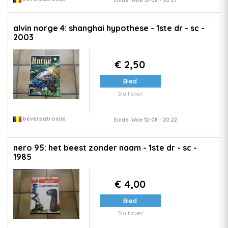
Einde: Woe 12-08 - 20:21
alvin norge 4: shanghai hypothese - 1ste dr - sc -
2003
€ 2,50
Bied
Sluit over
beverpatroelje
Einde: Woe 12-08 - 20:22
nero 95: het beest zonder naam - 1ste dr - sc -
1985
€ 4,00
Bied
Sluit over