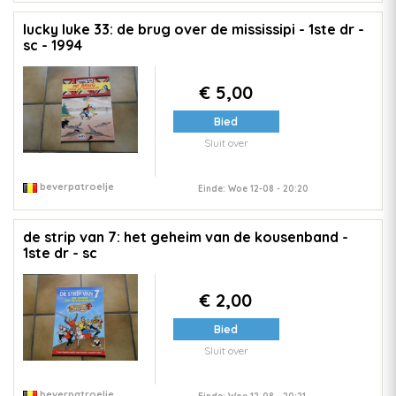
lucky luke 33: de brug over de mississipi - 1ste dr -
sc - 1994
€ 5,00
Bied
Sluit over
beverpatroelje
Einde: Woe 12-08 - 20:20
de strip van 7: het geheim van de kousenband -
1ste dr - sc
€ 2,00
Bied
Sluit over
beverpatroelje