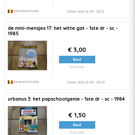
beverpatroelje
Einde: Woe 12-08 - 20:31
de mini-mensjes 17: het witte gat - 1ste dr - sc -
1985
€ 3,00
Bied
Sluit over
beverpatroelje
Einde: Woe 12-08 - 20:32
urbanus 3: het papschoolgenie - 1ste dr - sc - 1984
€ 1,50
Bied
Sluit over