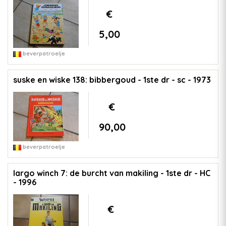
€
5,00
beverpatroelje
suske en wiske 138: bibbergoud - 1ste dr - sc - 1973
€
90,00
beverpatroelje
largo winch 7: de burcht van makiling - 1ste dr - HC
- 1996
€