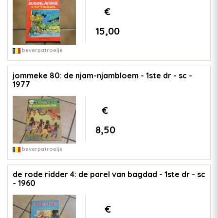
€
15,00
beverpatroelje
jommeke 80: de njam-njambloem - 1ste dr - sc -
1977
€
8,50
beverpatroelje
de rode ridder 4: de parel van bagdad - 1ste dr - sc
- 1960
€