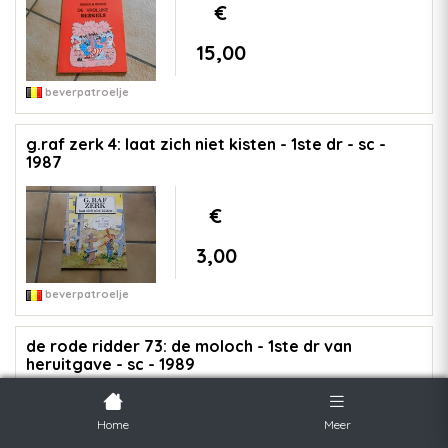
€
15,00
beverpatroelje
g.raf zerk 4: laat zich niet kisten - 1ste dr - sc -
1987
€
3,00
beverpatroelje
de rode ridder 73: de moloch - 1ste dr van
heruitgave - sc - 1989
€
Home
Meer