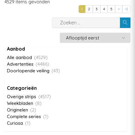
4529 items gevonden
1
2
3
4
5
>
>|
Aanbod
Alle aanbod
(4529)
Advertenties
(4486)
Doorlopende veiling
(43)
Categorieën
Overige strips
(4517)
Weekbladen
(8)
Originelen
(2)
Complete series
(1)
Curiosa
(1)