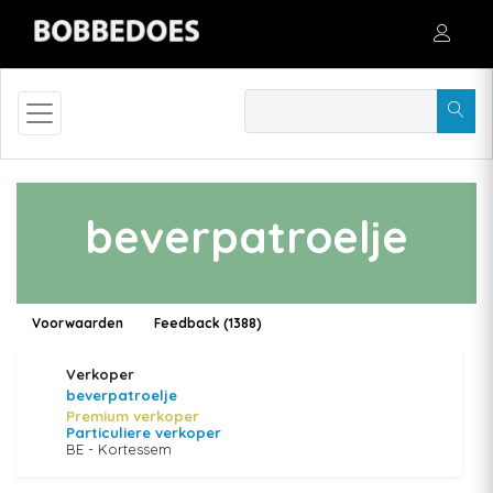
beverpatroelje
Voorwaarden
Feedback (1388)
Verkoper
beverpatroelje
Premium verkoper
Particuliere verkoper
BE - Kortessem