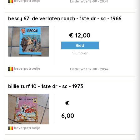
beverpatroelje
Einde: Woe 12-08 - 20:41
bessy 67: de verlaten ranch - 1ste dr - sc - 1966
€ 12,00
Bied
Sluit over
beverpatroelje
Einde: Woe 12-08 - 20:42
billie turf 10 - 1ste dr - sc - 1973
€
6,00
beverpatroelje