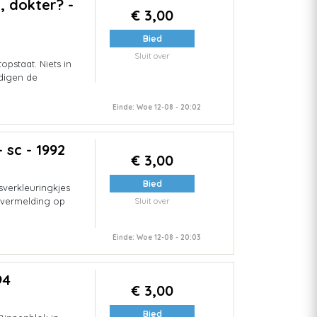
d, dokter? -
€ 3,00
Bied
Sluit over
pstaat. Niets in
edigen de
Einde: Woe 12-08 - 20:02
 sc - 1992
€ 3,00
Bied
verkleuringkjes
mvermelding op
Sluit over
Einde: Woe 12-08 - 20:03
94
€ 3,00
Bied