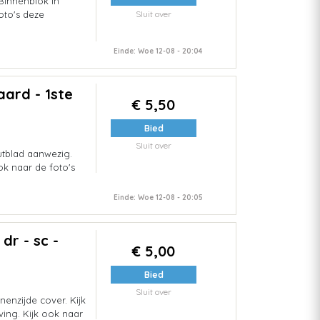
Binnenblok in
foto's deze
Sluit over
Einde: Woe 12-08 - 20:04
aard - 1ste
€ 5,50
Bied
Sluit over
utblad aanwezig.
ok naar de foto's
Einde: Woe 12-08 - 20:05
dr - sc -
€ 5,00
Bied
Sluit over
enzijde cover. Kijk
ving. Kijk ook naar