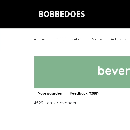
Aanbod
Sluit binnenkort
Nieuw
Actieve ve
bever
Voorwaarden
Feedback (1388)
4529 items gevonden