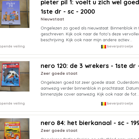
pieter pil 1: voelt u zich wel goe
1ste dr - sc - 2000
Nieuwstaat
Ongelezen zo goed als nieuwstaat. Binnenblok in to
geschreven. Kijk ook naar de foto's deze vervoll
beschrijving. Kijk ook naar mijn andere actiev...
opende veiling
beverpatroelje
nero 120: de 3 wrekers - 1ste dr -
Zeer goede staat
Ongelezen goed tot zeer goede staat. Ouderdoms
aanwezig verder binnenblok in prachtstaat. Datu
binnenzijde cover aanwezig. Kijk ook naar de fot...
opende veiling
beverpatroelje
nero 84: het bierkanaal - sc - 19
Zeer goede staat