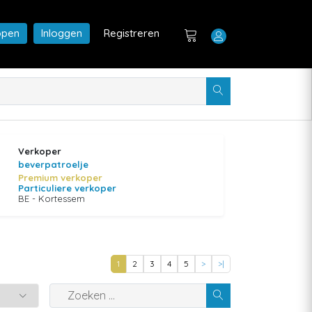
open
Inloggen
Registreren
Verkoper
beverpatroelje
Premium verkoper
Particuliere verkoper
BE - Kortessem
1
2
3
4
5
>
>|