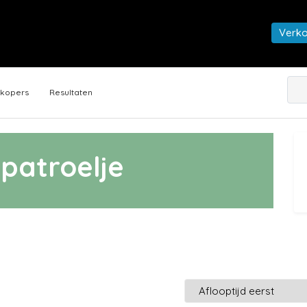
Verk
rkopers
Resultaten
patroelje