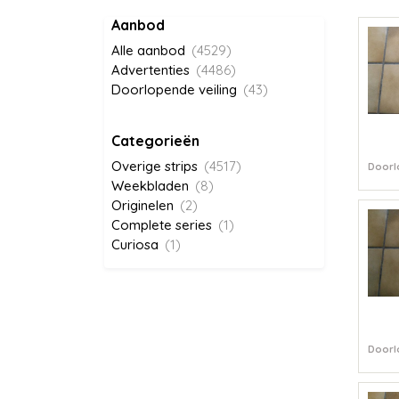
Aanbod
Alle aanbod
(4529)
Advertenties
(4486)
Doorlopende veiling
(43)
Categorieën
Overige strips
(4517)
Doorl
Weekbladen
(8)
Originelen
(2)
Complete series
(1)
Curiosa
(1)
Doorl