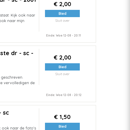
€ 2,00
Bied
taat. Kijk ook naar
 ook naar mijn
Sluit over
Einde: Woe 12-08 - 20:11
te dr - sc -
€ 2,00
Bied
Sluit over
n geschreven.
ze vervolledigen de
Einde: Woe 12-08 - 20:12
- sc
€ 1,50
Bied
k ook naar de foto's