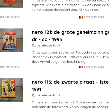
Ongelezen Potloodprijsje op schutblad aanwezig. 
topstaat. Alles vast in de nietjes. Kijk ook naar de 
vervolledigen de beschrijving. Kijk ook naa...
opende veiling
beverpatroelje
nero 121: de grote geheimzinnig
dr - sc - 1993
Quasi nieuwstaat
Ongelezen bijna nieuwstaat. Potloodprijsje op sch
Binnenblok in topstaat. Licht verkleurde rug Kijk o
deze vervolledigen de beschrijving....
opende veiling
beverpatroelje
nero 116: de zwarte piraat - 1ste 
1991
Quasi nieuwstaat
Ongelezen bijna nieuwstaat. Datumvermelding binn
ook naar de foto's deze vervolledigen de beschrij