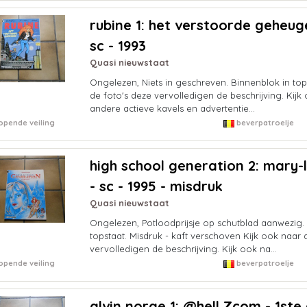
rubine 1: het verstoorde geheuge
sc - 1993
Quasi nieuwstaat
Ongelezen, Niets in geschreven. Binnenblok in tops
de foto's deze vervolledigen de beschrijving. Kijk
andere actieve kavels en advertentie...
opende veiling
beverpatroelje
high school generation 2: mary-l
- sc - 1995 - misdruk
Quasi nieuwstaat
Ongelezen, Potloodprijsje op schutblad aanwezig.
topstaat. Misdruk - kaft verschoven Kijk ook naar 
vervolledigen de beschrijving. Kijk ook na...
opende veiling
beverpatroelje
alvin norge 1: @hell.Zcom - 1ste 