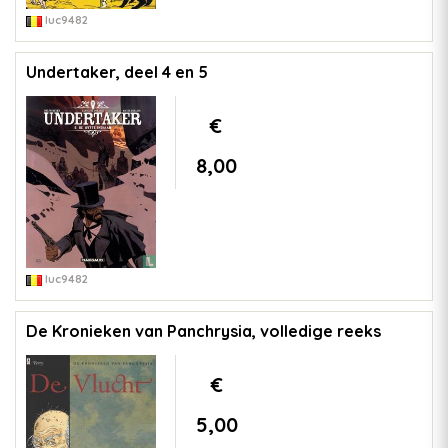
luc9482
Undertaker, deel 4 en 5
€
8,00
luc9482
De Kronieken van Panchrysia, volledige reeks
€
5,00