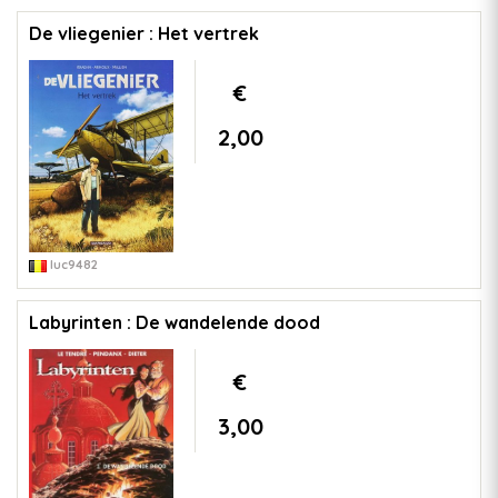
De vliegenier : Het vertrek
€
2,00
luc9482
Labyrinten : De wandelende dood
€
3,00