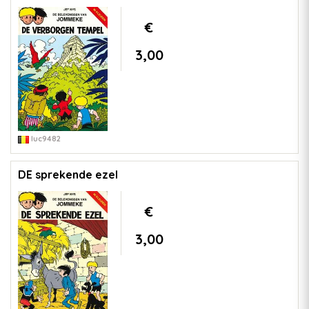
€
3,00
luc9482
DE sprekende ezel
€
3,00