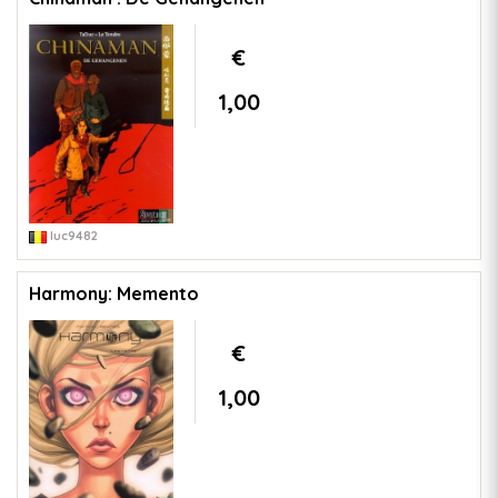
€
1,00
luc9482
Harmony: Memento
€
1,00