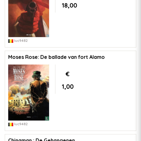
18,00
luc9482
Moses Rose: De ballade van fort Alamo
€
1,00
luc9482
Chinaman : De Gehangenen