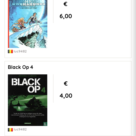
€
6,00
luc9482
Black Op 4
€
4,00
luc9482