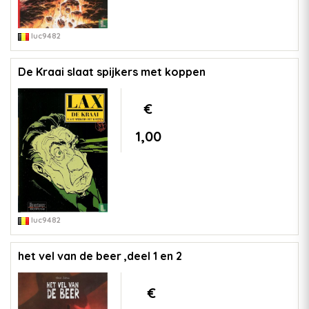
luc9482
De Kraai slaat spijkers met koppen
€
1,00
luc9482
het vel van de beer ,deel 1 en 2
€