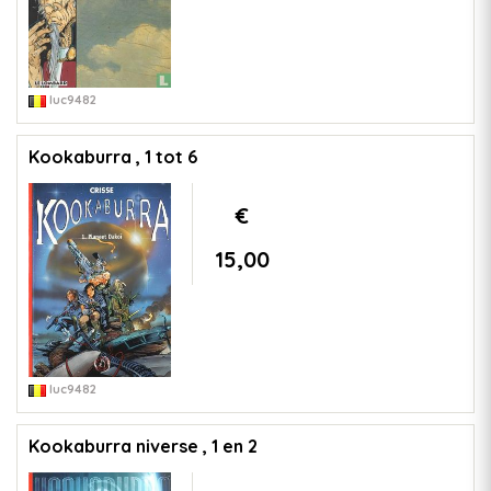
luc9482
Kookaburra , 1 tot 6
€
15,00
luc9482
Kookaburra niverse , 1 en 2