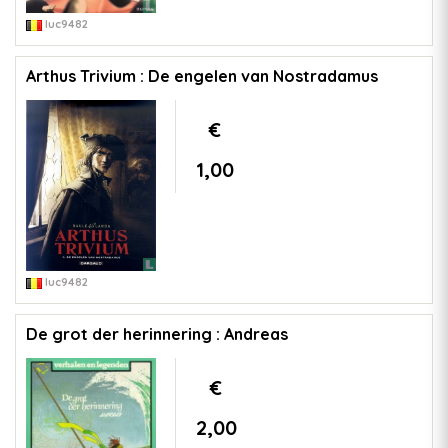
luc9482
Arthus Trivium : De engelen van Nostradamus
€
1,00
luc9482
De grot der herinnering : Andreas
€
2,00