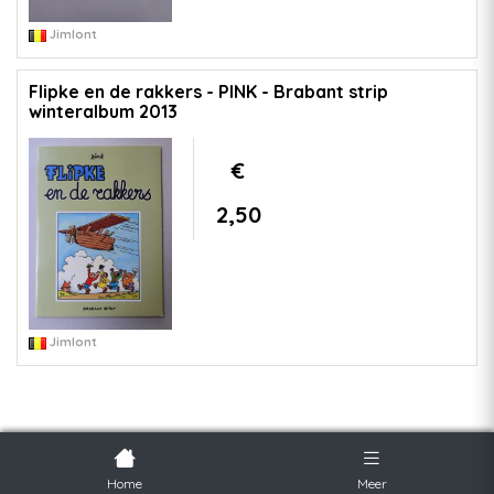
Jimlont
Flipke en de rakkers - PINK - Brabant strip
winteralbum 2013
€
2,50
Jimlont
Home
Meer