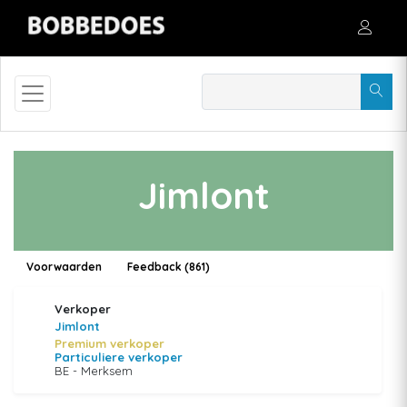
Jimlont
Voorwaarden
Feedback (861)
Verkoper
Jimlont
Premium verkoper
Particuliere verkoper
BE - Merksem