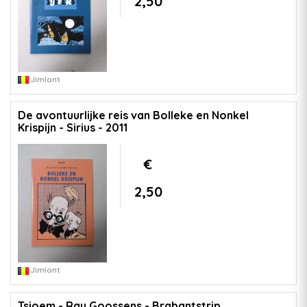
2,50
Jimlont
De avontuurlijke reis van Bolleke en Nonkel
Krispijn - Sirius - 2011
€
2,50
Jimlont
Tsjoem - Ray Goossens - Brabantstrip