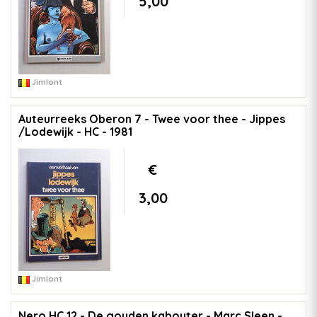
5,00
Jimlont
Auteurreeks Oberon 7 - Twee voor thee - Jippes
/Lodewijk - HC - 1981
€
3,00
Jimlont
Nero HC 12 - De gouden kabouter - Marc Sleen -