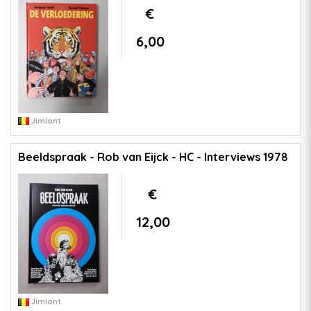
€
6,00
Jimlont
Beeldspraak - Rob van Eijck - HC - Interviews 1978
€
12,00
Jimlont