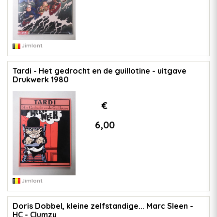
Jimlont
Tardi - Het gedrocht en de guillotine - uitgave
Drukwerk 1980
€
6,00
Jimlont
Doris Dobbel, kleine zelfstandige... Marc Sleen -
HC - Clumzy