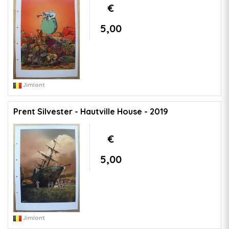
€
5,00
Jimlont
Prent Silvester - Hautville House - 2019
€
5,00
Jimlont