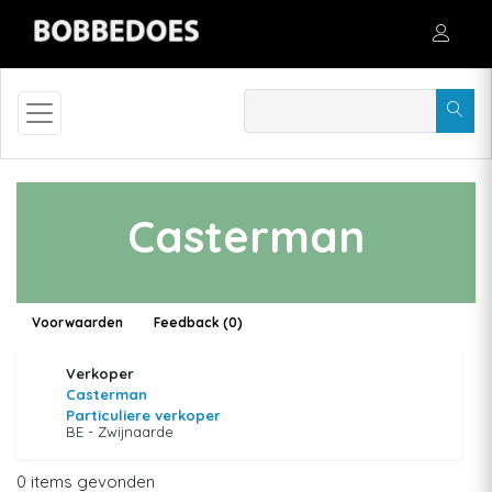
Casterman
Voorwaarden
Feedback (0)
Verkoper
Casterman
Particuliere verkoper
BE - Zwijnaarde
0 items gevonden