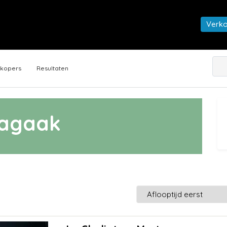
Verk
rkopers
Resultaten
agaak