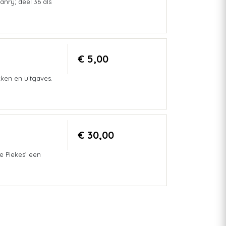
nry; deel 36 als
€ 5,00
ken en uitgaves.
€ 30,00
e Piekes’ een