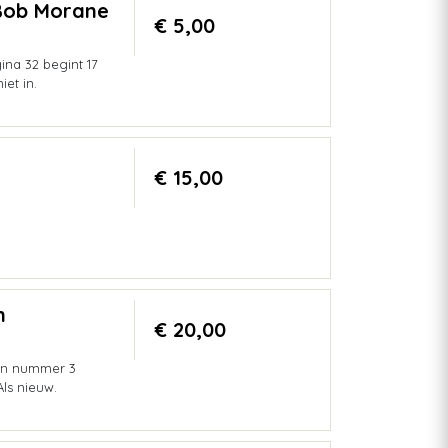
 Bob Morane
€ 5,00
ina 32 begint 17
et in.
€ 15,00
n
€ 20,00
 en nummer 3
Als nieuw.