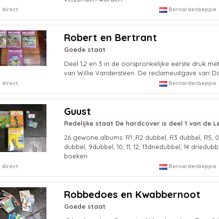
 direct
Bernardenbeppie
Robert en Bertrant
Goede staat
Deel 1,2 en 3 in de oorspronkelijke eerste druk met
van Willie Vandersteen. De reclameuitgave van Da
 direct
Bernardenbeppie
Guust
Redelijke staat De hardcover is deel 1 van de 
26 gewone albums: R1 ,R2 dubbel, R3 dubbel, R5, 0, 
dubbel, 9dubbel, 10, 11, 12, 13driedubbel, 14 driedubbe
boeken
 direct
Bernardenbeppie
Robbedoes en Kwabbernoot
Goede staat