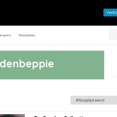
Verk
rkopers
Resultaten
denbeppie