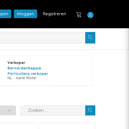
open
Inloggen
Registreren
Verkoper
Bernardenbeppie
Particuliere verkoper
NL - Aarle-Rixtel