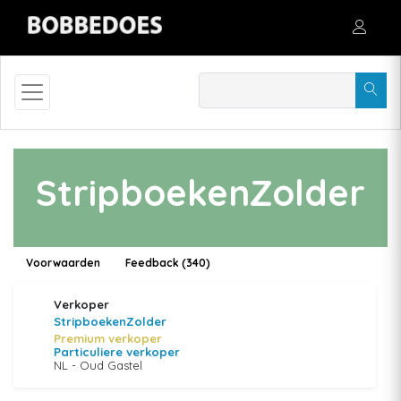
StripboekenZolder
Voorwaarden
Feedback (340)
Verkoper
StripboekenZolder
Premium verkoper
Particuliere verkoper
NL - Oud Gastel