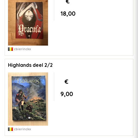
€
18,00
cbierinckx
Highlands deel 2/2
€
9,00
cbierinckx