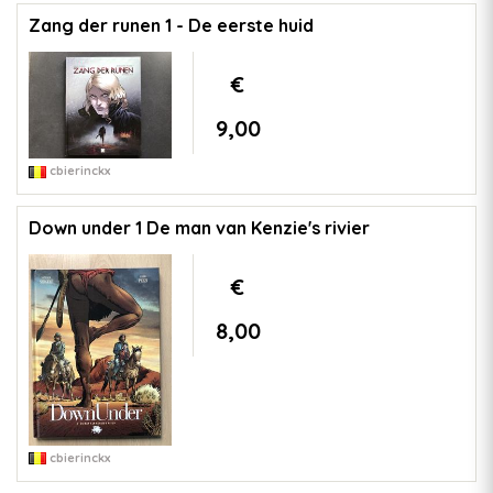
Zang der runen 1 - De eerste huid
€
9,00
cbierinckx
Down under 1 De man van Kenzie's rivier
€
8,00
cbierinckx