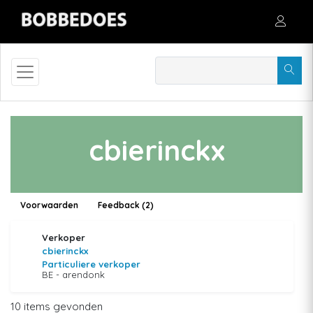
cbierinckx
Voorwaarden
Feedback (2)
Verkoper
cbierinckx
Particuliere verkoper
BE - arendonk
10 items gevonden