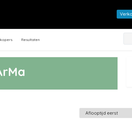
Verk
rkopers
Resultaten
ArMa