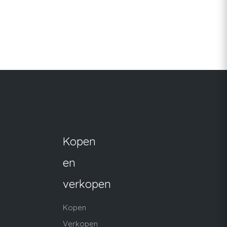
Kopen
en
verkopen
Kopen
Verkopen