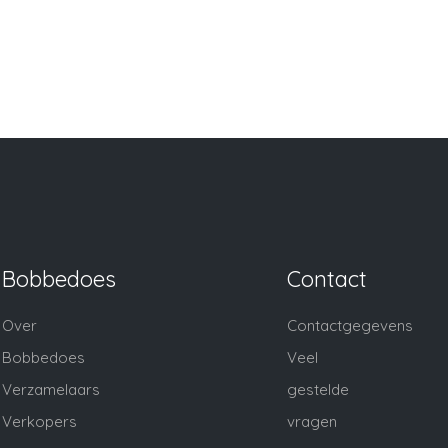
Bobbedoes
Contact
Over
Contactgegevens
Bobbedoes
Veel
Verzamelaars
gestelde
Verkopers
vragen