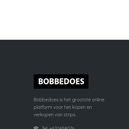
Bobbedoes is het grootste online
platform voor het kopen en
verkopen van strips.
Tel: +620658076