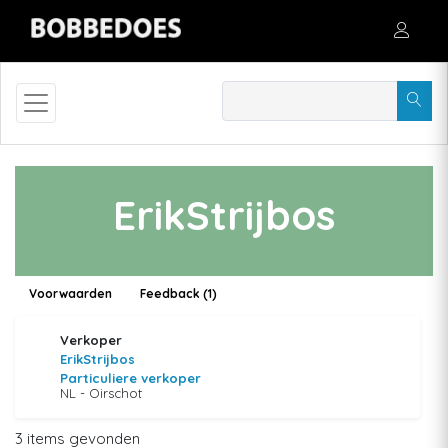
ErikStrijbos
Voorwaarden
Feedback (1)
Verkoper
ErikStrijbos
Particuliere verkoper
NL - Oirschot
3 items gevonden